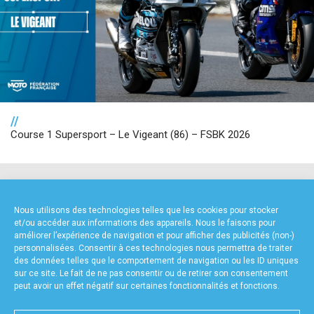
//
Course 1 Supersport – Le Vigeant (86) – FSBK 2026
NOS PARTENAIRES
Nous utilisons des technologies telles que les cookies pour stocker
et/ou accéder aux informations des appareils. Nous le faisons pour
améliorer l’expérience de navigation et pour afficher des publicités (non-)
personnalisées. Consentir à ces technologies nous permettra de traiter
des données telles que le comportement de navigation ou les ID uniques
sur ce site. Le fait de ne pas consentir ou de retirer son consentement
peut avoir un effet négatif sur certaines fonctionnalités et fonctions.
FOURNISSEURS TECHNIQUES