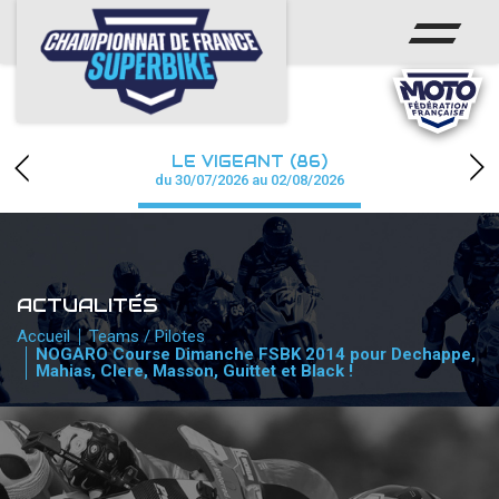
ACCUEIL
CHAMPIONNAT
ACTUS
LE VIGEANT (86)
CALENDRIER
du 30/07/2026 au 02/08/2026
RÉSULTATS
PHOTOS / WEB TV
ACTUALITÉS
PARTENAIRES
Accueil
Teams / Pilotes
NOGARO Course Dimanche FSBK 2014 pour Dechappe,
Mahias, Clere, Masson, Guittet et Black !
PRESSE
PRESSE