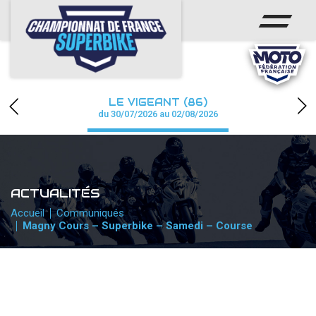
ACCUEIL
CHAMPIONNAT
ACTUS
LE VIGEANT (86)
CALENDRIER
du 30/07/2026 au 02/08/2026
RÉSULTATS
PHOTOS / WEB TV
ACTUALITÉS
PARTENAIRES
Accueil
Communiqués
Magny Cours – Superbike – Samedi – Course
PRESSE
PRESSE