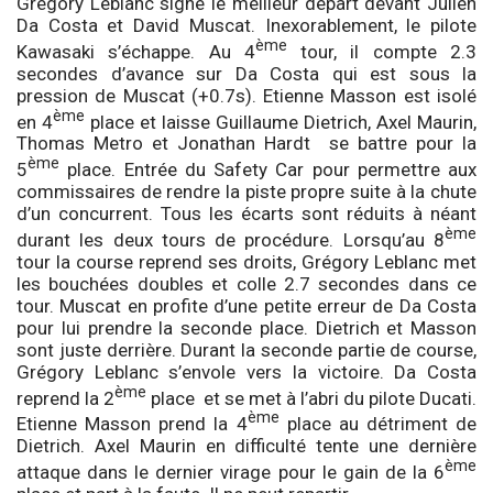
Grégory Leblanc signe le meilleur départ devant Julien
Da Costa et David Muscat. Inexorablement, le pilote
ème
Kawasaki s’échappe. Au 4
tour, il compte 2.3
secondes d’avance sur Da Costa qui est sous la
pression de Muscat (+0.7s). Etienne Masson est isolé
ème
en 4
place et laisse Guillaume Dietrich, Axel Maurin,
Thomas Metro et Jonathan Hardt se battre pour la
ème
5
place. Entrée du Safety Car pour permettre aux
commissaires de rendre la piste propre suite à la chute
d’un concurrent. Tous les écarts sont réduits à néant
ème
durant les deux tours de procédure. Lorsqu’au 8
tour la course reprend ses droits, Grégory Leblanc met
les bouchées doubles et colle 2.7 secondes dans ce
tour. Muscat en profite d’une petite erreur de Da Costa
pour lui prendre la seconde place. Dietrich et Masson
sont juste derrière. Durant la seconde partie de course,
Grégory Leblanc s’envole vers la victoire. Da Costa
ème
reprend la 2
place et se met à l’abri du pilote Ducati.
ème
Etienne Masson prend la 4
place au détriment de
Dietrich. Axel Maurin en difficulté tente une dernière
ème
attaque dans le dernier virage pour le gain de la 6