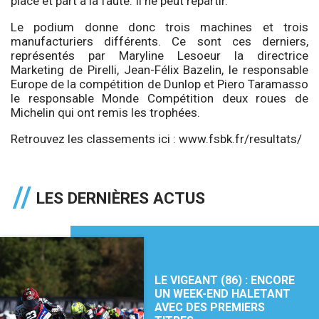
place et part à la faute. Il ne peut repartir.
Le podium donne donc trois machines et trois
manufacturiers différents. Ce sont ces derniers,
représentés par Maryline Lesoeur la directrice
Marketing de Pirelli, Jean-Félix Bazelin, le responsable
Europe de la compétition de Dunlop et Piero Taramasso
le responsable Monde Compétition deux roues de
Michelin qui ont remis les trophées.
Retrouvez les classements ici :
www.fsbk.fr/resultats/
LES DERNIÈRES ACTUS
LE VIGEANT (86) : ENCORE
UN WEEK-END HALETANT
AVEC DES PREMIERS