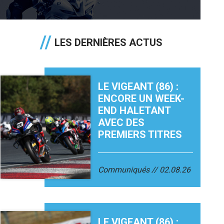
LES DERNIÈRES ACTUS
LE VIGEANT (86) :
ENCORE UN WEEK-
END HALETANT
AVEC DES
PREMIERS TITRES
Communiqués
02.08.26
LE VIGEANT (86) :