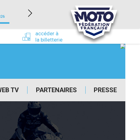
NEVERS MAGNY-COURS (58)
026
du 24/09/2026 au 27/09/2026
accéder à
la billetterie
WEB TV
PARTENAIRES
PRESSE