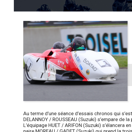
Au terme d’une séance d’essais chronos qui s’est 
DELANNOY / ROUSSEAU (Suzuki) s’empare de la pô
L’équipage HUET / ARIFON (Suzuki) s’élancera en
paire MOREAU / GADET (Suzuki) qui prend la troisi