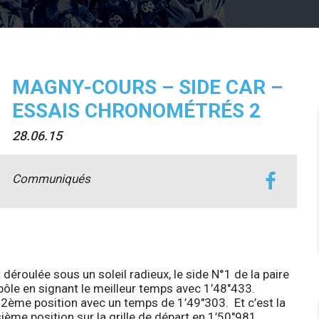
MAGNY-COURS – SIDE CAR –
ESSAIS CHRONOMÉTRÉS 2
28.06.15
Communiqués
déroulée sous un soleil radieux, le side N°1 de la paire
le en signant le meilleur temps avec 1’48″433.
 2ème position avec un temps de 1’49″303. Et c’est la
ème position sur la grille de départ en 1’50″981.