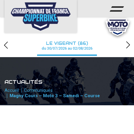
ACCUEIL
CHAMPIONNAT
ACTUS
LE VIGEANT (86)
CALENDRIER
du 30/07/2026 au 02/08/2026
RÉSULTATS
PHOTOS / WEB TV
ACTUALITÉS
PARTENAIRES
Accueil
Communiqués
Magny Cours – Moto 3 – Samedi – Course
PRESSE
PRESSE