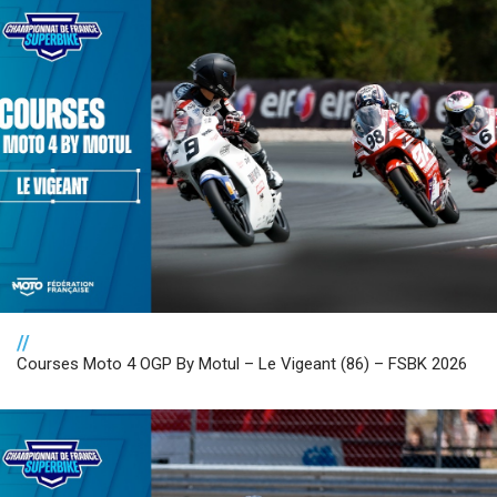
//
Courses Moto 4 OGP By Motul – Le Vigeant (86) – FSBK 2026