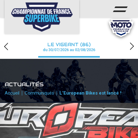
ACCUEIL
CHAMPIONNAT
ACTUS
LE VIGEANT (86)
CALENDRIER
du 30/07/2026 au 02/08/2026
RÉSULTATS
PHOTOS / WEB TV
ACTUALITÉS
PARTENAIRES
Accueil
Communiqués
L’European Bikes est lancé !
PRESSE
PRESSE