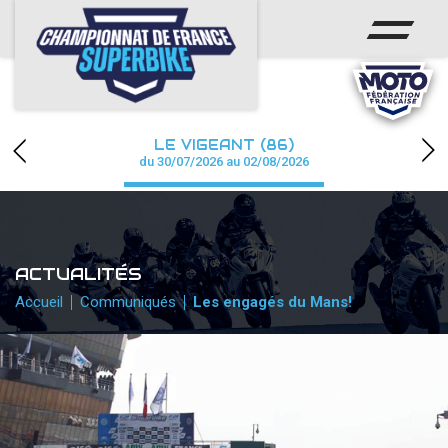
ACCUEIL
CHAMPIONNAT
ACTUS
LE VIGEANT (86)
CALENDRIER
du 30/07/2026 au 02/08/2026
RÉSULTATS
PHOTOS / WEB TV
ACTUALITÉS
PARTENAIRES
Accueil
Communiqués
Les engagés du Mans!
PRESSE
PRESSE