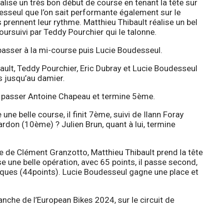
éalise un très bon début de course en tenant la tête sur
esseul que l’on sait performante également sur le
s prennent leur rythme. Matthieu Thibault réalise un bel
ursuivi par Teddy Pourchier qui le talonne.
 passer à la mi-course puis Lucie Boudesseul.
ult, Teddy Pourchier, Eric Dubray et Lucie Boudesseul
s jusqu’au damier.
 à passer Antoine Chapeau et termine 5ème.
 une belle course, il finit 7ème, suivi de Ilann Foray
don (10ème) ? Julien Brun, quant à lui, termine
e de Clément Granzotto, Matthieu Thibault prend la tête
e une belle opération, avec 65 points, il passe second,
iques (44points). Lucie Boudesseul gagne une place et
che de l’European Bikes 2024, sur le circuit de