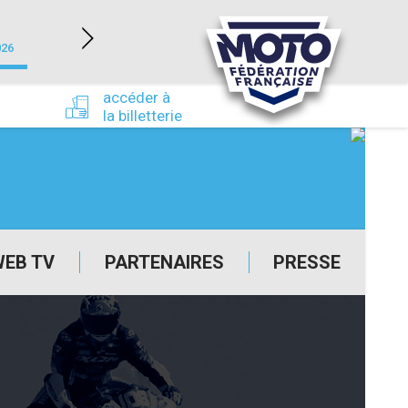
NEVERS MAGNY-COURS (58)
026
du 24/09/2026 au 27/09/2026
accéder à
la billetterie
WEB TV
PARTENAIRES
PRESSE