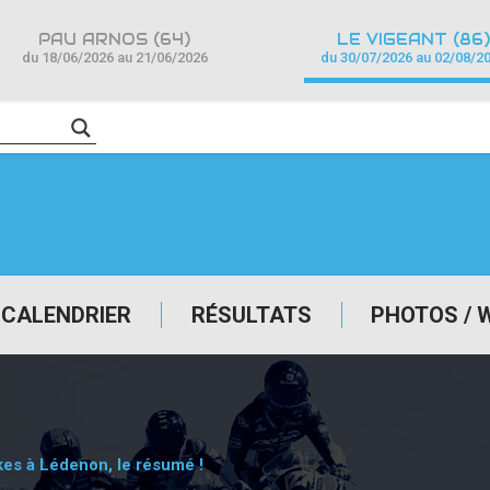
PAU ARNOS (64)
LE VIGEANT (86)
du 18/06/2026 au 21/06/2026
du 30/07/2026 au 02/08/2
CALENDRIER
RÉSULTATS
PHOTOS / 
kes à Lédenon, le résumé !