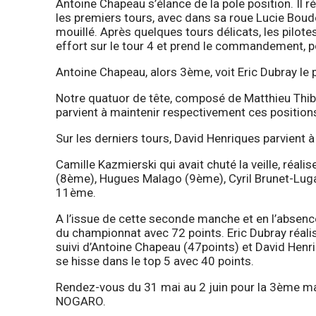
Antoine Chapeau s’élance de la pole position. Il r
les premiers tours, avec dans sa roue Lucie Boud
mouillé. Après quelques tours délicats, les pilote
effort sur le tour 4 et prend le commandement, po
Antoine Chapeau, alors 3ème, voit Eric Dubray le
Notre quatuor de tête, composé de Matthieu Thiba
parvient à maintenir respectivement ces position
Sur les derniers tours, David Henriques parvient
Camille Kazmierski qui avait chuté la veille, réalise
(8ème), Hugues Malago (9ème), Cyril Brunet-Lugar
11ème.
A l’issue de cette seconde manche et en l’absenc
du championnat avec 72 points. Eric Dubray réalis
suivi d’Antoine Chapeau (47points) et David Henr
se hisse dans le top 5 avec 40 points.
Rendez-vous du 31 mai au 2 juin pour la 3ème man
NOGARO.