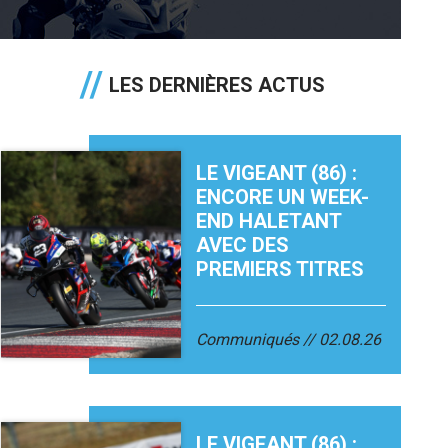
LES DERNIÈRES ACTUS
LE VIGEANT (86) :
ENCORE UN WEEK-
END HALETANT
AVEC DES
PREMIERS TITRES
Communiqués
02.08.26
LE VIGEANT (86) :