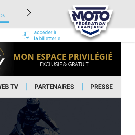
NEVERS MAGNY-COURS (58)
026
du 24/09/2026 au 27/09/2026
accéder à
la billetterie
WEB TV
PARTENAIRES
PRESSE