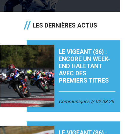
LES DERNIÈRES ACTUS
LE VIGEANT (86) :
ENCORE UN WEEK-
END HALETANT
AVEC DES
PREMIERS TITRES
Communiqués
02.08.26
LE VIGEANT (86) :