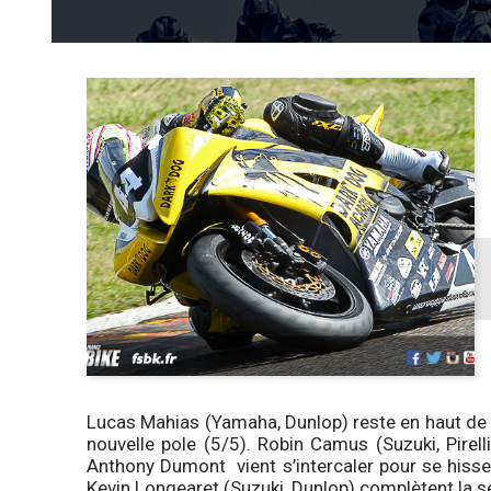
Lucas Mahias (Yamaha, Dunlop) reste en haut de l
nouvelle pole (5/5). Robin Camus (Suzuki, Pirelli
Anthony Dumont vient s’intercaler pour se hisser 
Kevin Longearet (Suzuki, Dunlop) complètent la s