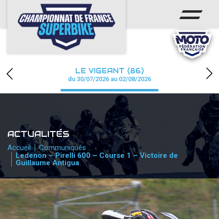
ACCUEIL
CHAMPIONNAT
ACTUS
LE VIGEANT (86)
CALENDRIER
du 30/07/2026 au 02/08/2026
RÉSULTATS
PHOTOS / WEB TV
ACTUALITÉS
PARTENAIRES
Accueil
Communiqués
Ledenon – Pirelli 600 – Course 1 – Victoire de
Guillaume Antigua
PRESSE
PRESSE