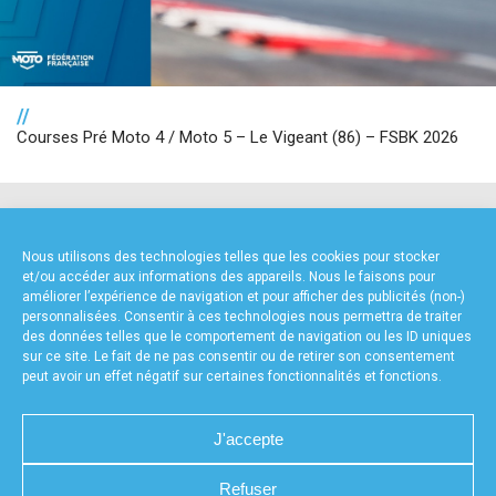
//
Courses Pré Moto 4 / Moto 5 – Le Vigeant (86) – FSBK 2026
NOS PARTENAIRES
Nous utilisons des technologies telles que les cookies pour stocker
et/ou accéder aux informations des appareils. Nous le faisons pour
améliorer l’expérience de navigation et pour afficher des publicités (non-)
personnalisées. Consentir à ces technologies nous permettra de traiter
des données telles que le comportement de navigation ou les ID uniques
sur ce site. Le fait de ne pas consentir ou de retirer son consentement
peut avoir un effet négatif sur certaines fonctionnalités et fonctions.
FOURNISSEURS TECHNIQUES
J'accepte
Refuser