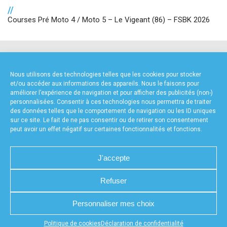
//
Courses Pré Moto 4 / Moto 5 – Le Vigeant (86) – FSBK 2026
NOS PARTENAIRES
Nous utilisons des technologies telles que les cookies pour stocker
et/ou accéder aux informations des appareils. Nous le faisons pour
améliorer l’expérience de navigation et pour afficher des publicités (non-)
personnalisées. Consentir à ces technologies nous permettra de traiter
des données telles que le comportement de navigation ou les ID uniques
sur ce site. Le fait de ne pas consentir ou de retirer son consentement
peut avoir un effet négatif sur certaines fonctionnalités et fonctions.
FOURNISSEURS TECHNIQUES
J'accepte
Refuser
CHARTE DE CONFIDENTIALITÉ
NOUS CONTACTER
Personnaliser mes choix
MENTIONS LÉGALES
RÉALISÉ PAR L’AGENCE WEB A3WEB
POLITIQUE DE COOKIES (UE)
DÉCLARATION DE CONFIDENTIALITÉ (UE)
Appuyez sur le bouton partager en bas de votre
Politique de cookies
Déclaration de confidentialité