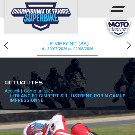
ACCUEIL
CHAMPIONNAT
ACTUS
LE VIGEANT (86)
CALENDRIER
du 30/07/2026 au 02/08/2026
RÉSULTATS
PHOTOS / WEB TV
ACTUALITÉS
PARTENAIRES
Accueil
Communiqués
LEBLANC ET GIMBERT S’ILLUSTRENT, ROBIN CAMUS
IMPRESSIONNE
PRESSE
PRESSE