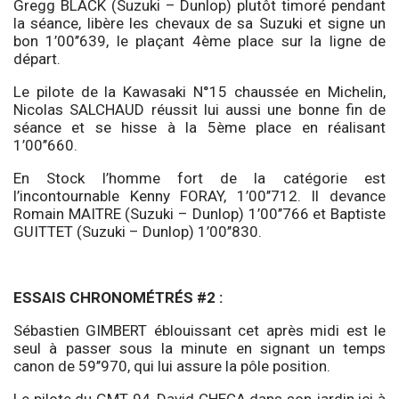
Gregg BLACK (Suzuki – Dunlop) plutôt timoré pendant
la séance, libère les chevaux de sa Suzuki et signe un
bon 1’00’’639, le plaçant 4ème place sur la ligne de
départ.
Le pilote de la Kawasaki N°15 chaussée en Michelin,
Nicolas SALCHAUD réussit lui aussi une bonne fin de
séance et se hisse à la 5ème place en réalisant
1’00’’660.
En Stock l’homme fort de la catégorie est
l’incontournable Kenny FORAY, 1’00’’712. Il devance
Romain MAITRE (Suzuki – Dunlop) 1’00’’766 et Baptiste
GUITTET (Suzuki – Dunlop) 1’00’’830.
ESSAIS CHRONOMÉTRÉS #2 :
Sébastien GIMBERT éblouissant cet après midi est le
seul à passer sous la minute en signant un temps
canon de 59’’970, qui lui assure la pôle position.
Le pilote du GMT 94, David CHECA dans son jardin ici à