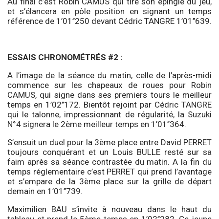
Au final c’est Robin CAMUS qui tire son épingle du jeu,
et s’élancera en pôle position en signant un temps
référence de 1’01’’250 devant Cédric TANGRE 1’01’’639.
ESSAIS CHRONOMÉTRÉS #2 :
A l’image de la séance du matin, celle de l’après-midi
commence sur les chapeaux de roues pour Robin
CAMUS, qui signe dans ses premiers tours le meilleur
temps en 1’02’’172. Bientôt rejoint par Cédric TANGRE
qui le talonne, impressionnant de régularité, la Suzuki
N°4 signera le 2ème meilleur temps en 1’01’’364.
S’ensuit un duel pour la 3ème place entre David PERRET
toujours conquérant et un Louis BULLE resté sur sa
faim après sa séance contrastée du matin. A la fin du
temps réglementaire c’est PERRET qui prend l’avantage
et s’empare de la 3ème place sur la grille de départ
demain en 1’01’’739.
Maximilien BAU s’invite à nouveau dans le haut du
tableau et prend le 5ème temps en 1’02’’282. Ce jeune