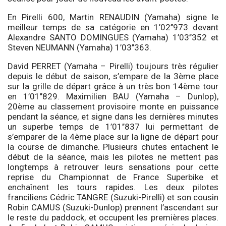
En Pirelli 600, Martin RENAUDIN (Yamaha) signe le
meilleur temps de sa catégorie en 1’02’’973 devant
Alexandre SANTO DOMINGUES (Yamaha) 1’03’’352 et
Steven NEUMANN (Yamaha) 1’03’’363.
David PERRET (Yamaha – Pirelli) toujours très régulier
depuis le début de saison, s’empare de la 3ème place
sur la grille de départ grâce à un très bon 14ème tour
en 1’01’’829. Maximilien BAU (Yamaha – Dunlop),
20ème au classement provisoire monte en puissance
pendant la séance, et signe dans les dernières minutes
un superbe temps de 1’01’’837 lui permettant de
s’emparer de la 4ème place sur la ligne de départ pour
la course de dimanche. Plusieurs chutes entachent le
début de la séance, mais les pilotes ne mettent pas
longtemps à retrouver leurs sensations pour cette
reprise du Championnat de France Superbike et
enchaînent les tours rapides. Les deux pilotes
franciliens Cédric TANGRE (Suzuki-Pirelli) et son cousin
Robin CAMUS (Suzuki-Dunlop) prennent l’ascendant sur
le reste du paddock, et occupent les premières places.