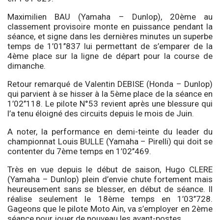
Maximilien BAU (Yamaha – Dunlop), 20ème au
classement provisoire monte en puissance pendant la
séance, et signe dans les dernières minutes un superbe
temps de 1’01’’837 lui permettant de s’emparer de la
4ème place sur la ligne de départ pour la course de
dimanche.
Retour remarqué de Valentin DEBISE (Honda – Dunlop)
qui parvient à se hisser à la 5ème place de la séance en
1’02’’118. Le pilote N°53 revient après une blessure qui
l’a tenu éloigné des circuits depuis le mois de Juin.
A noter, la performance en demi-teinte du leader du
championnat Louis BULLE (Yamaha – Pirelli) qui doit se
contenter du 7ème temps en 1’02’’469.
Très en vue depuis le début de saison, Hugo CLERE
(Yamaha – Dunlop) plein d’envie chute fortement mais
heureusement sans se blesser, en début de séance. Il
réalise seulement le 18ème temps en 1’03’’728.
Gageons que le pilote Moto Ain, va s’employer en 2ème
séance pour jouer de nouveau les avant-postes.