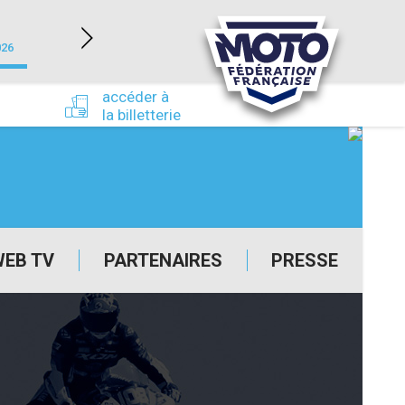
NEVERS MAGNY-COURS (58)
026
du 24/09/2026 au 27/09/2026
accéder à
la billetterie
WEB TV
PARTENAIRES
PRESSE