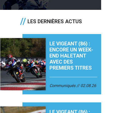
LES DERNIÈRES ACTUS
LE VIGEANT (86) :
ENCORE UN WEEK-
END HALETANT
AVEC DES
PREMIERS TITRES
Communiqués
02.08.26
LE VIGEANT (86) :