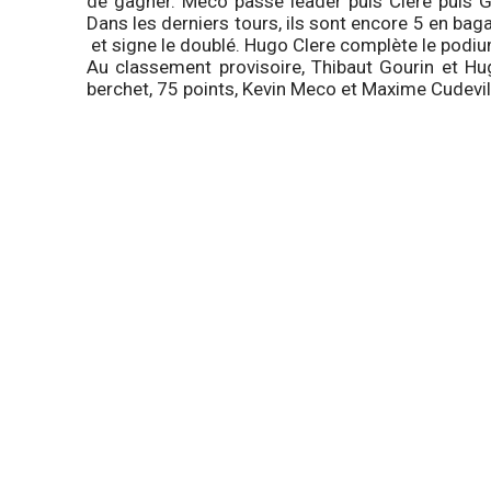
de gagner. Meco passe leader puis Clere puis G
Dans les derniers tours, ils sont encore 5 en bag
et signe le doublé. Hugo Clere complète le podiu
Au classement provisoire, Thibaut Gourin et Hu
berchet, 75 points, Kevin Meco et Maxime Cudevill