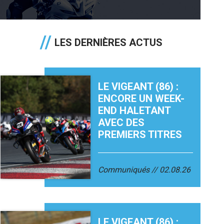
LES DERNIÈRES ACTUS
LE VIGEANT (86) :
ENCORE UN WEEK-
END HALETANT
AVEC DES
PREMIERS TITRES
Communiqués
02.08.26
LE VIGEANT (86) :