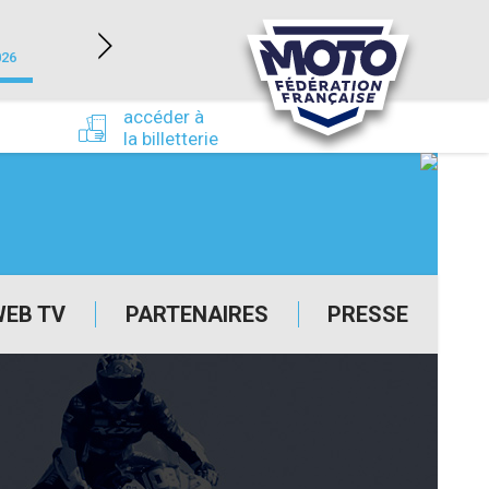
NEVERS MAGNY-COURS (58)
026
du 24/09/2026 au 27/09/2026
accéder à
la billetterie
WEB TV
PARTENAIRES
PRESSE