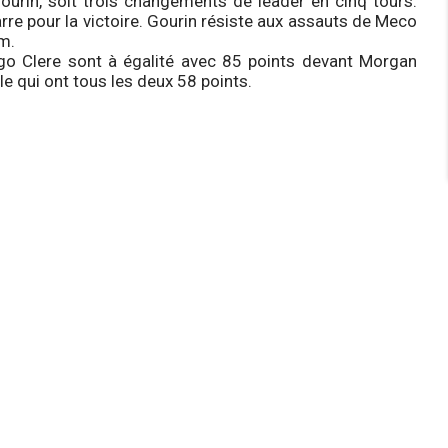
ourin, soit trois changements de leader en cinq tours.
arre pour la victoire. Gourin résiste aux assauts de Meco
m.
go Clere sont à égalité avec 85 points devant Morgan
e qui ont tous les deux 58 points.