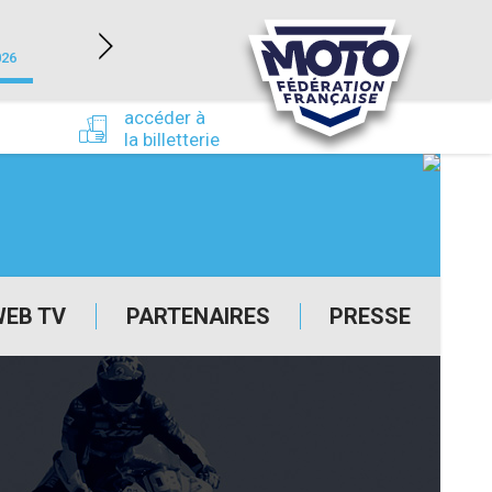
NEVERS MAGNY-COURS (58)
026
du 24/09/2026 au 27/09/2026
accéder à
la billetterie
WEB TV
PARTENAIRES
PRESSE