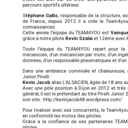
parcours sportifs ultérieur.
S
téphane Gallis
, responsable de la structure, es
de France, depuis 2012 il a crée le Team4you
connaissances.
Cette année l’équipe du TEAM4YOU est
Vainque
grâce à notre pilote
Kevin Szalai
et 12ème avec 
Toute l’équipe du TEAM4YOU repart pour la
mécanicien, d’un mécanicien par moto, d’un ingé
données, d’un responsable pneumatiques et d’un c
Dans une ambiance conviviale et chaleureuse, 
Junior Pirelli :
Kevin Jacob
alias L’ALSACIEN, âgée de 18 ans a
Avec une pôle position à Dijon en 2012 et très
général, il est le prétendant au titre Pirelli Junio
son site :
http://kevinjacob48.wordpress.com/
Pour rivaliser avec ses concurrents, le Team4you
en conformité les motos des pilotes.
Grâce a la confiance de ses partenaires TEAM
pilotes.