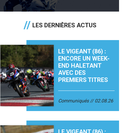
LES DERNIÈRES ACTUS
LE VIGEANT (86) :
ENCORE UN WEEK-
END HALETANT
AVEC DES
PREMIERS TITRES
Communiqués
02.08.26
LE VIGEANT (86) :