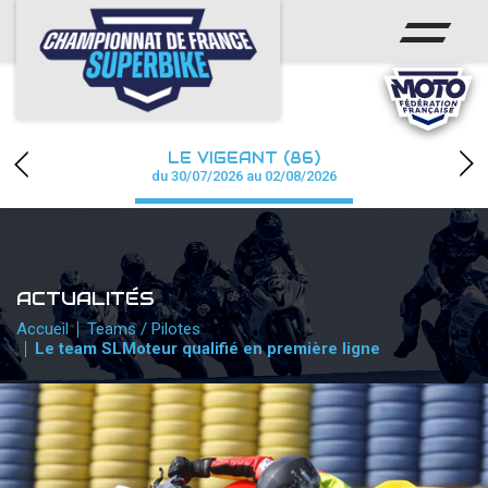
ACCUEIL
CHAMPIONNAT
ACTUS
LE VIGEANT (86)
CALENDRIER
du 30/07/2026 au 02/08/2026
RÉSULTATS
PHOTOS / WEB TV
ACTUALITÉS
PARTENAIRES
Accueil
Teams / Pilotes
Le team SLMoteur qualifié en première ligne
PRESSE
PRESSE