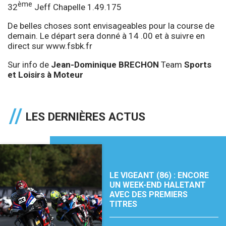
ème
32
Jeff Chapelle 1.49.175
De belles choses sont envisageables pour la course de
demain. Le départ sera donné à 14 .00 et à suivre en
direct sur
www.fsbk.fr
Sur info de
Jean-Dominique BRECHON
Team
Sports
et Loisirs à Moteur
LES DERNIÈRES ACTUS
LE VIGEANT (86) : ENCORE
UN WEEK-END HALETANT
AVEC DES PREMIERS
TITRES