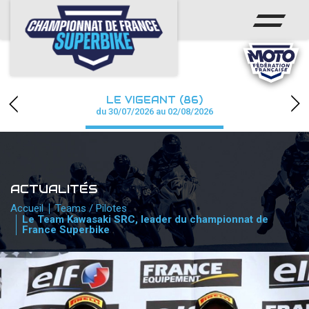
ACCUEIL
CHAMPIONNAT
ACTUS
LE VIGEANT (86)
CALENDRIER
du 30/07/2026 au 02/08/2026
RÉSULTATS
PHOTOS / WEB TV
ACTUALITÉS
PARTENAIRES
Accueil
Teams / Pilotes
Le Team Kawasaki SRC, leader du championnat de
France Superbike
PRESSE
PRESSE