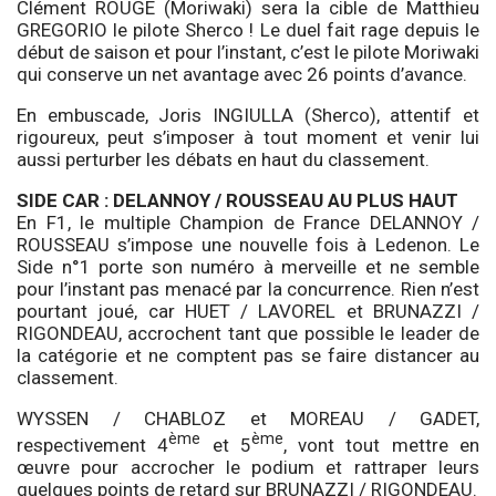
Clément ROUGÉ (Moriwaki) sera la cible de Matthieu
GREGORIO le pilote Sherco ! Le duel fait rage depuis le
début de saison et pour l’instant, c’est le pilote Moriwaki
qui conserve un net avantage avec 26 points d’avance.
En embuscade, Joris INGIULLA (Sherco), attentif et
rigoureux, peut s’imposer à tout moment et venir lui
aussi perturber les débats en haut du classement.
SIDE CAR : DELANNOY / ROUSSEAU AU PLUS HAUT
En F1, le multiple Champion de France DELANNOY /
ROUSSEAU s’impose une nouvelle fois à Ledenon. Le
Side n°1 porte son numéro à merveille et ne semble
pour l’instant pas menacé par la concurrence. Rien n’est
pourtant joué, car HUET / LAVOREL et BRUNAZZI /
RIGONDEAU, accrochent tant que possible le leader de
la catégorie et ne comptent pas se faire distancer au
classement.
WYSSEN / CHABLOZ et MOREAU / GADET,
ème
ème
respectivement 4
et 5
, vont tout mettre en
œuvre pour accrocher le podium et rattraper leurs
quelques points de retard sur BRUNAZZI / RIGONDEAU.