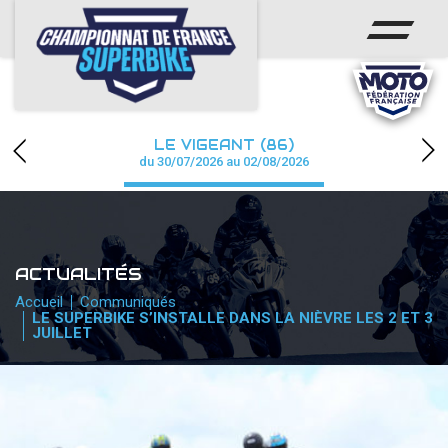
ACCUEIL
CHAMPIONNAT
ACTUS
LE VIGEANT (86)
CALENDRIER
du 30/07/2026 au 02/08/2026
RÉSULTATS
PHOTOS / WEB TV
ACTUALITÉS
PARTENAIRES
Accueil
Communiqués
LE SUPERBIKE S’INSTALLE DANS LA NIÈVRE LES 2 ET 3
JUILLET
PRESSE
PRESSE