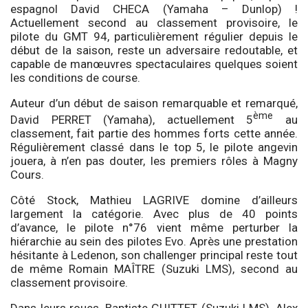
espagnol David CHECA (Yamaha – Dunlop) !
Actuellement second au classement provisoire, le
pilote du GMT 94, particulièrement régulier depuis le
début de la saison, reste un adversaire redoutable, et
capable de manœuvres spectaculaires quelques soient
les conditions de course.
Auteur d’un début de saison remarquable et remarqué,
ème
David PERRET (Yamaha), actuellement 5
au
classement, fait partie des hommes forts cette année.
Régulièrement classé dans le top 5, le pilote angevin
jouera, à n’en pas douter, les premiers rôles à Magny
Cours.
Côté Stock, Mathieu LAGRIVE domine d’ailleurs
largement la catégorie. Avec plus de 40 points
d’avance, le pilote n°76 vient même perturber la
hiérarchie au sein des pilotes Evo. Après une prestation
hésitante à Ledenon, son challenger principal reste tout
de même Romain MAÎTRE (Suzuki LMS), second au
classement provisoire.
Dans leurs roues, Baptiste GUITTET (Suzuki LMS), Alex