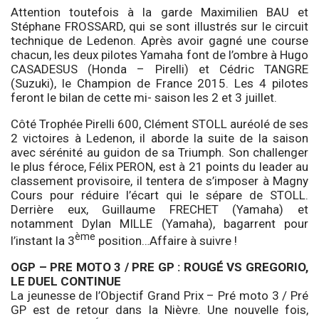
Attention toutefois à la garde Maximilien BAU et
Stéphane FROSSARD, qui se sont illustrés sur le circuit
technique de Ledenon. Après avoir gagné une course
chacun, les deux pilotes Yamaha font de l’ombre à Hugo
CASADESUS (Honda – Pirelli) et Cédric TANGRE
(Suzuki), le Champion de France 2015. Les 4 pilotes
feront le bilan de cette mi- saison les 2 et 3 juillet.
Côté Trophée Pirelli 600, Clément STOLL auréolé de ses
2 victoires à Ledenon, il aborde la suite de la saison
avec sérénité au guidon de sa Triumph. Son challenger
le plus féroce, Félix PERON, est à 21 points du leader au
classement provisoire, il tentera de s’imposer à Magny
Cours pour réduire l’écart qui le sépare de STOLL.
Derrière eux, Guillaume FRECHET (Yamaha) et
notamment Dylan MILLE (Yamaha), bagarrent pour
ème
l’instant la 3
position…Affaire à suivre !
OGP – PRE MOTO 3 / PRE GP : ROUGÉ VS GREGORIO,
LE DUEL CONTINUE
La jeunesse de l’Objectif Grand Prix – Pré moto 3 / Pré
GP est de retour dans la Nièvre. Une nouvelle fois,