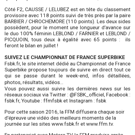
Côté F2, CAUSSE / LELUBEZ est en tête du classement
provisoire avec 118 points suivi de très près par la paire
BARBIER / CHROCHEMORE (110 points). Les deux sides
possèdent, pour le moment une longueur d’avance sur
le duo 100% féminin LEBLOND / FARNIER et LEBLOND /
PICQUOIN, tous deux à égalité avec 65 points : ils
feront le bilan en juillet !
SUIVEZ LE CHAMPIONNA
T DE FRANCE SUPERBIKE
Fsbk.fr, le site internet dédié au Championnat de France
Superbike propose toujours de suivre en direct tout ce
qui se passe durant le week-end, infos détaillées,
photos, résultats, vidéos…
Vous pouvez aussi suivre les dernières news sur les
réseaux sociaux via Twitter :
@FSBK_officiel
, Facebook :
fsbk.fr
, Youtube :
ffmfsbk
et Instagram :
fsbk
Pour cette saison 2016, la FFM diffusera chaque soir
d’épreuve une vidéo des meilleurs moments de la
journée sur les sites
www.fsbk.fr
et
www.ffm.tv
.
En partenariat avec Motors TV, la FFM produira après