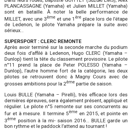
PLANCASSAGNE (Yamaha) et Julien MILLET (Yamaha)
sont en bataille. À noter la belle performance de
ème
ère
MILLET, avec une 3
et une 1
place lors de l’étape
de Ledenon, le pilote Yamaha prépare la suite avec
sérieux…
SUPERSPORT : CLERC REMONTE
Après avoir terminé sur la seconde marche du podium
deux fois d’affilé à Ledenon, Hugo CLERC (Yamaha –
Dunlop) tient la tête du classement provisoire. Le pilote
n°11 prend la place de Peter POLESSO (Yamaha –
Dunlop), l’autre homme fort de la catégorie, les deux
pilotes se retrouvent donc à Magny Cours avec de
ème
grosses ambitions pour la 2
partie de saison.
Louis BULLE (Yamaha – Pirelli), très efficace lors des
dernières épreuves, sera également présent, appliqué et
régulier. Le pilote n°5 remonte sur ses concurrents au
ème
fur et à mesure. Il termine 5
en 2015, et pointe en
ème
3
position à la mi- saison 2016… BULLE garde un
bon rythme et le paddock l’attend au tournant !