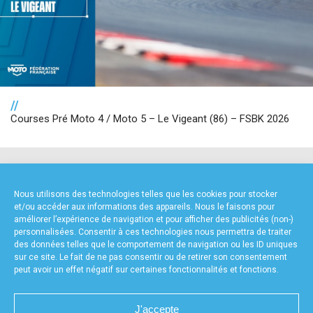
//
Courses Pré Moto 4 / Moto 5 – Le Vigeant (86) – FSBK 2026
NOS PARTENAIRES
Nous utilisons des technologies telles que les cookies pour stocker
et/ou accéder aux informations des appareils. Nous le faisons pour
améliorer l’expérience de navigation et pour afficher des publicités (non-)
personnalisées. Consentir à ces technologies nous permettra de traiter
des données telles que le comportement de navigation ou les ID uniques
sur ce site. Le fait de ne pas consentir ou de retirer son consentement
peut avoir un effet négatif sur certaines fonctionnalités et fonctions.
FOURNISSEURS TECHNIQUES
J'accepte