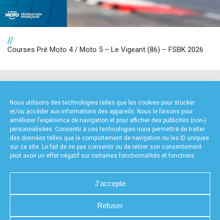
//
Courses Pré Moto 4 / Moto 5 – Le Vigeant (86) – FSBK 2026
NOS PARTENAIRES
Nous utilisons des technologies telles que les cookies pour stocker
et/ou accéder aux informations des appareils. Nous le faisons pour
améliorer l’expérience de navigation et pour afficher des publicités (non-)
personnalisées. Consentir à ces technologies nous permettra de traiter
des données telles que le comportement de navigation ou les ID uniques
sur ce site. Le fait de ne pas consentir ou de retirer son consentement
peut avoir un effet négatif sur certaines fonctionnalités et fonctions.
FOURNISSEURS TECHNIQUES
J'accepte
Refuser