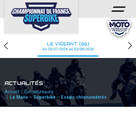
ACCUEIL
CHAMPIONNAT
ACTUS
LE VIGEANT (86)
CALENDRIER
du 30/07/2026 au 02/08/2026
RÉSULTATS
PHOTOS / WEB TV
ACTUALITÉS
PARTENAIRES
Accueil
Communiqués
Le Mans – Superbike – Essais chronométrés
PRESSE
PRESSE