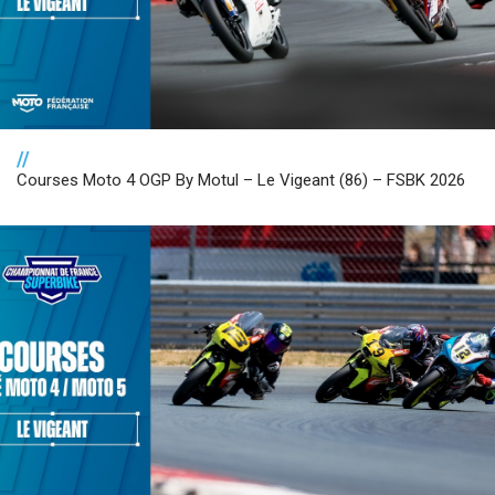
//
Courses Moto 4 OGP By Motul – Le Vigeant (86) – FSBK 2026