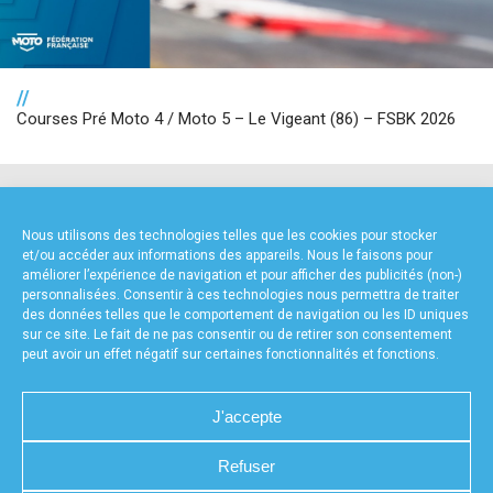
//
Courses Pré Moto 4 / Moto 5 – Le Vigeant (86) – FSBK 2026
NOS PARTENAIRES
Nous utilisons des technologies telles que les cookies pour stocker
et/ou accéder aux informations des appareils. Nous le faisons pour
améliorer l’expérience de navigation et pour afficher des publicités (non-)
personnalisées. Consentir à ces technologies nous permettra de traiter
des données telles que le comportement de navigation ou les ID uniques
sur ce site. Le fait de ne pas consentir ou de retirer son consentement
peut avoir un effet négatif sur certaines fonctionnalités et fonctions.
FOURNISSEURS TECHNIQUES
J'accepte
Refuser