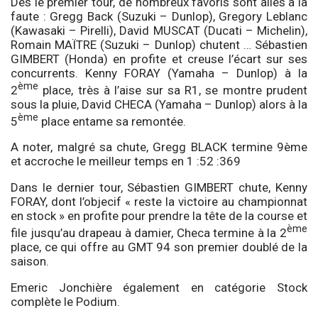
Dès le premier tour, de nombreux favoris sont allés à la
faute : Gregg Back (Suzuki – Dunlop), Gregory Leblanc
(Kawasaki – Pirelli), David MUSCAT (Ducati – Michelin),
Romain MAÏTRE (Suzuki – Dunlop) chutent … Sébastien
GIMBERT (Honda) en profite et creuse l’écart sur ses
concurrents. Kenny FORAY (Yamaha – Dunlop) à la
ème
2
place, très à l’aise sur sa R1, se montre prudent
sous la pluie, David CHECA (Yamaha – Dunlop) alors à la
ème
5
place entame sa remontée.
A noter, malgré sa chute, Gregg BLACK termine 9ème
et accroche le meilleur temps en 1 :52 :369
Dans le dernier tour, Sébastien GIMBERT chute, Kenny
FORAY, dont l’objecif « reste la victoire au championnat
en stock » en profite pour prendre la tête de la course et
ème
file jusqu’au drapeau à damier, Checa termine à la 2
place, ce qui offre au GMT 94 son premier doublé de la
saison.
Emeric Jonchière également en catégorie Stock
complète le Podium.