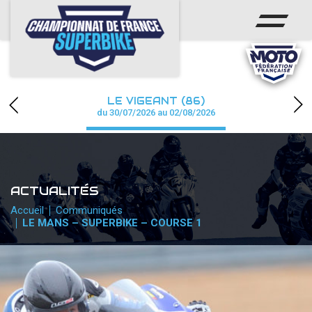
ACCUEIL
CHAMPIONNAT
ACTUS
LE VIGEANT (86)
CALENDRIER
du 30/07/2026 au 02/08/2026
RÉSULTATS
PHOTOS / WEB TV
ACTUALITÉS
PARTENAIRES
Accueil
Communiqués
LE MANS – SUPERBIKE – COURSE 1
PRESSE
PRESSE