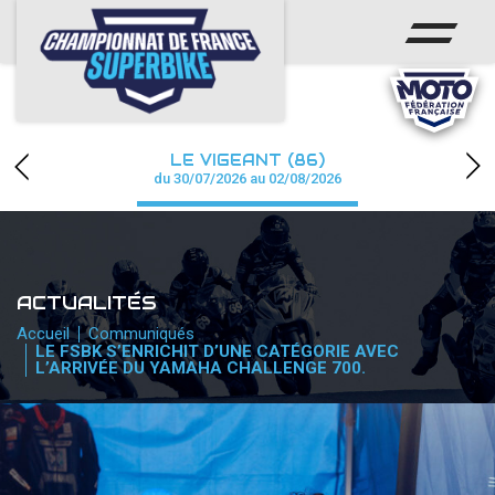
ACCUEIL
CHAMPIONNAT
ACTUS
LE VIGEANT (86)
CALENDRIER
du 30/07/2026 au 02/08/2026
RÉSULTATS
PHOTOS / WEB TV
ACTUALITÉS
PARTENAIRES
Accueil
Communiqués
LE FSBK S’ENRICHIT D’UNE CATÉGORIE AVEC
L’ARRIVÉE DU YAMAHA CHALLENGE 700.
PRESSE
PRESSE