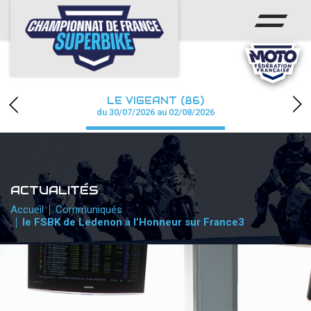
ACCUEIL
CHAMPIONNAT
ACTUS
LE VIGEANT (86)
CALENDRIER
du 30/07/2026 au 02/08/2026
RÉSULTATS
PHOTOS / WEB TV
ACTUALITÉS
PARTENAIRES
Accueil
Communiqués
le FSBK de Ledenon à l’Honneur sur France3
PRESSE
PRESSE