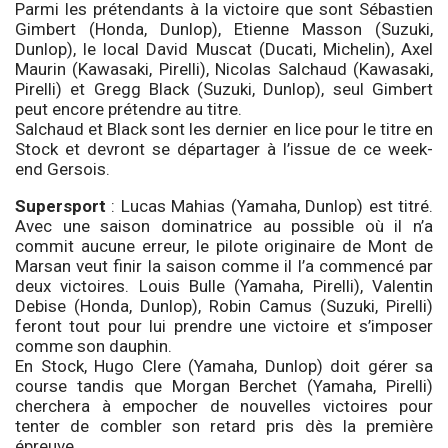
Parmi les prétendants à la victoire que sont Sébastien
Gimbert (Honda, Dunlop), Etienne Masson (Suzuki,
Dunlop), le local David Muscat (Ducati, Michelin), Axel
Maurin (Kawasaki, Pirelli), Nicolas Salchaud (Kawasaki,
Pirelli) et Gregg Black (Suzuki, Dunlop), seul Gimbert
peut encore prétendre au titre.
Salchaud et Black sont les dernier en lice pour le titre en
Stock et devront se départager à l’issue de ce week-
end Gersois.
Supersport
: Lucas Mahias (Yamaha, Dunlop) est titré.
Avec une saison dominatrice au possible où il n’a
commit aucune erreur, le pilote originaire de Mont de
Marsan veut finir la saison comme il l’a commencé par
deux victoires. Louis Bulle (Yamaha, Pirelli), Valentin
Debise (Honda, Dunlop), Robin Camus (Suzuki, Pirelli)
feront tout pour lui prendre une victoire et s’imposer
comme son dauphin.
En Stock, Hugo Clere (Yamaha, Dunlop) doit gérer sa
course tandis que Morgan Berchet (Yamaha, Pirelli)
cherchera à empocher de nouvelles victoires pour
tenter de combler son retard pris dès la première
épreuve.