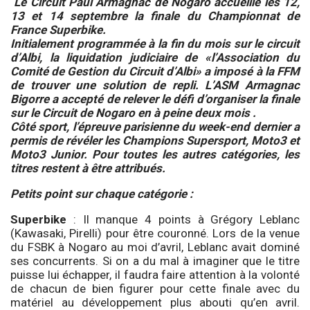
Le Circuit Paul Armagnac de Nogaro accueille les 12,
13 et 14 septembre la finale du Championnat de
France Superbike.
Initialement programmée à la fin du mois sur le circuit
d’Albi, la liquidation judiciaire de «l’Association du
Comité de Gestion du Circuit d’Albi» a imposé à la FFM
de trouver une solution de repli. L’ASM Armagnac
Bigorre a accepté de relever le défi d’organiser la finale
sur le Circuit de Nogaro en à peine deux mois
.
Côté sport, l’épreuve parisienne du week-end dernier a
permis de révéler les Champions Supersport, Moto3 et
Moto3 Junior. Pour toutes les autres catégories, les
titres restent à être attribués.
Petits point sur chaque catégorie :
Superbike
: Il manque 4 points à Grégory Leblanc
(Kawasaki, Pirelli) pour être couronné. Lors de la venue
du FSBK à Nogaro au moi d’avril, Leblanc avait dominé
ses concurrents. Si on a du mal à imaginer que le titre
puisse lui échapper, il faudra faire attention à la volonté
de chacun de bien figurer pour cette finale avec du
matériel au développement plus abouti qu’en avril.