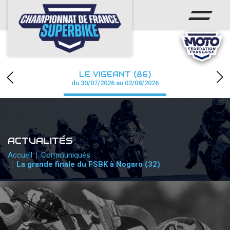
ACCUEIL
CHAMPIONNAT
ACTUS
LE VIGEANT (86)
CALENDRIER
du 30/07/2026 au 02/08/2026
RÉSULTATS
PHOTOS / WEB TV
ACTUALITÉS
PARTENAIRES
Accueil
Communiqués
La grande finale du FSBK à Nogaro (32)
PRESSE
PRESSE