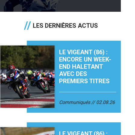
LES DERNIÈRES ACTUS
LE VIGEANT (86) :
ENCORE UN WEEK-
END HALETANT
AVEC DES
PREMIERS TITRES
Communiqués
02.08.26
LE VIGEANT (86) :