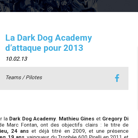
La Dark Dog Academy
d’attaque pour 2013
10.02.13
Teams / Pilotes
r la
Dark Dog Academy
.
Mathieu Gines
et
Gregory Di
de Marc Fontan, ont des objectifs clairs : le titre de
ieu, 24 ans
et déjà titré en 2009, et une présence
eg, 19 ans
, vainqueur du Trophée 600 Pirelli en 2011 et