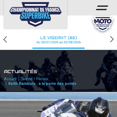
ACCUEIL
CHAMPIONNAT
ACTUS
LE VIGEANT (86)
CALENDRIER
du 30/07/2026 au 02/08/2026
RÉSULTATS
PHOTOS / WEB TV
ACTUALITÉS
PARTENAIRES
Accueil
Teams / Pilotes
Keith Rambure : à la porte des points
PRESSE
PRESSE