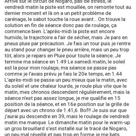
Arrivé sur le circuit de Nogaro, pas de stress, le
vendredi matin la piste est mouillée, on remonte tout au
dernier moment et là on a un petit problème de
carénage, le sabot touche la roue avant… On trouve la
solution en fin de séance donc pas de roulage, ça
commence bien. L’après-midi la piste est encore
humide, la trajectoire a l’air de sécher, mais Je pars en
pneus pluie par précaution. Je fais un tour puis je rentre
au stand pour changer le pneu arrière, mais un peu trop
tôt, alors je repars en Pluie pour toute la séance. Je
termine ma séance en 1.49 Le samedi matin, le soleil
est la pour mon roulage, ma séance se passe pas
comme je l’avais prévu je fais le 20e temps, en 1.44
L’après-midi se passe un peu mieux que le matin, avec
du soleil et une chaleur lourde, je roule plus vite que le
matin, mes chronos descendent régulièrement, mais la
séance n’est pas assez longue, je me qualifie en 15
position de la séance, et en 16e position sur la grille de
départ avec un chrono de 1.41,6. Bof!! Je suis sur que
j’aurai pu descendre en 39, mais le roulage de vendredi
matin me manque. Le dimanche matin pour le warm-up
un gros brouillard s’est installé sur le tracé de Nogaro,
un peu mal réveillé et pas trop en forme je me bats