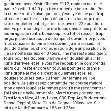
gentiment avec Kevin Chebes #112, mais on ne roule
pas très vite, 1.44.9 pas très motivé de bon matin. Pour
la course motivé plus que tout, j’essaye de ne pas trop
stresser pour faire un bon départ, mais loupé, je me
rate complètement et je me retrouve en 22e position,
énervé par mon départ je me loupe dans a peu prêt tous
les virages, je rentre beaucoup trop tôt et ressort trop
large, je perd beaucoup de temps et devant moi je vois
mes concurrents partir loin devant, je me ressaisi et
décide d’aller les chercher, je roule déjà un peu plus vite
, je remonte sur eux en 3 tours, il ne me reste plus que 2
tours pour les doubler. J’arrive à en doubler un sur la
ligne d’arrivée, et je le vois me redoubler, je comprends
alors qu’il reste encore un tour, au bout de la grande
ligne droite je me dis c’est là ou jamais et je les
doubles tous les deux au frein. Je termine en 16e
position. Je suis assez content de ma course malgré
mon départ loupé et le temps perdu à me reconcentrer,
j’ai fais une belle remontée. Merci à mes partenaires,
Proxi Moto Nice, Afam, Lazer, SBS, Pop Art, Bridgestone,
Denso, Repsol, Moto Club de Cagnes-Villeneuve
. Sur
info de
Keith Rambure
# 156 en 125cc