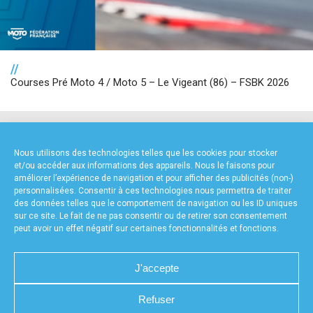
//
Courses Pré Moto 4 / Moto 5 – Le Vigeant (86) – FSBK 2026
NOS PARTENAIRES
Nous utilisons des technologies telles que les cookies pour stocker
et/ou accéder aux informations des appareils. Nous le faisons pour
améliorer l’expérience de navigation et pour afficher des publicités (non-)
personnalisées. Consentir à ces technologies nous permettra de traiter
des données telles que le comportement de navigation ou les ID uniques
sur ce site. Le fait de ne pas consentir ou de retirer son consentement
peut avoir un effet négatif sur certaines fonctionnalités et fonctions.
FOURNISSEURS TECHNIQUES
J'accepte
Refuser