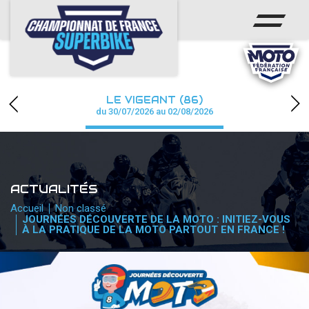
ACCUEIL
CHAMPIONNAT
ACTUS
LE VIGEANT (86)
CALENDRIER
du 30/07/2026 au 02/08/2026
RÉSULTATS
PHOTOS / WEB TV
ACTUALITÉS
PARTENAIRES
Accueil
Non classé
JOURNÉES DÉCOUVERTE DE LA MOTO : INITIEZ-VOUS
À LA PRATIQUE DE LA MOTO PARTOUT EN FRANCE !
PRESSE
PRESSE