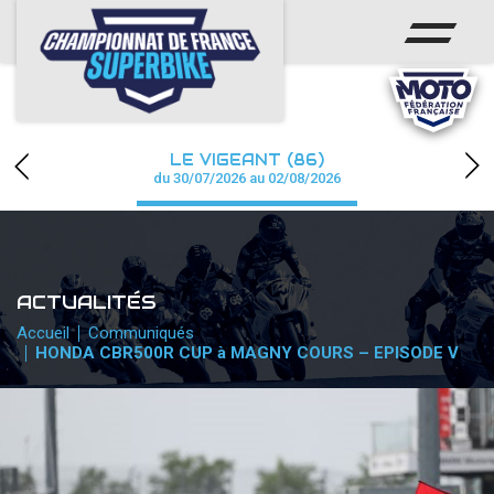
ACCUEIL
CHAMPIONNAT
ACTUS
LE VIGEANT (86)
CALENDRIER
du 30/07/2026 au 02/08/2026
RÉSULTATS
PHOTOS / WEB TV
ACTUALITÉS
PARTENAIRES
Accueil
Communiqués
HONDA CBR500R CUP à MAGNY COURS – EPISODE V
PRESSE
PRESSE