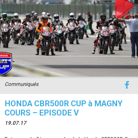
accéder à la billetterie
Communiqués
HONDA CBR500R CUP à MAGNY
COURS – EPISODE V
19.07.17