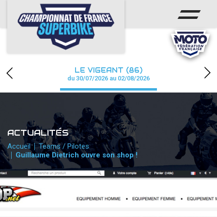
ACCUEIL
CHAMPIONNAT
ACTUS
LE VIGEANT (86)
CALENDRIER
du 30/07/2026 au 02/08/2026
RÉSULTATS
PHOTOS / WEB TV
ACTUALITÉS
PARTENAIRES
Accueil
Teams / Pilotes
Guillaume Dietrich ouvre son shop !
PRESSE
PRESSE