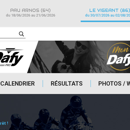
PAU ARNOS (64)
LE VIGEANT (86)
du 18/06/2026 au 21/06/2026
du 30/07/2026 au 02/08/2
CALENDRIER
RÉSULTATS
PHOTOS / 
rêt !