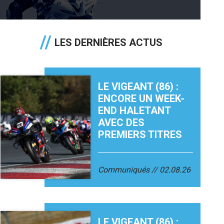
LES DERNIÈRES ACTUS
LE VIGEANT (86) :
ENCORE UN WEEK-
END HALETANT
AVEC DES
PREMIERS TITRES
Communiqués
02.08.26
LE VIGEANT (86) :