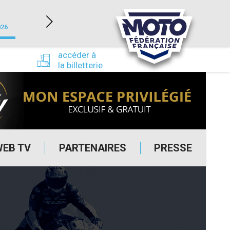
NEVERS MAGNY-COURS (58)
026
du 24/09/2026 au 27/09/2026
accéder à
la billetterie
WEB TV
PARTENAIRES
PRESSE