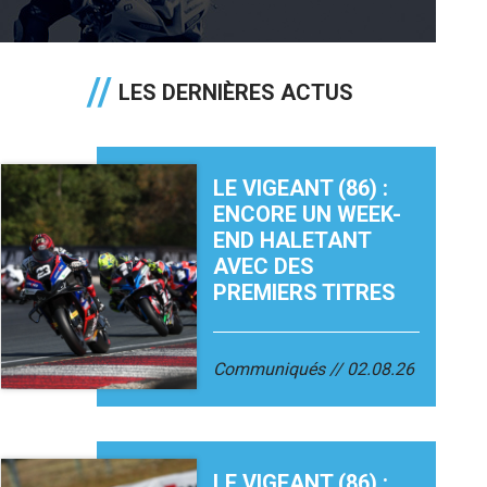
LES DERNIÈRES ACTUS
LE VIGEANT (86) :
ENCORE UN WEEK-
END HALETANT
AVEC DES
PREMIERS TITRES
Communiqués
02.08.26
LE VIGEANT (86) :