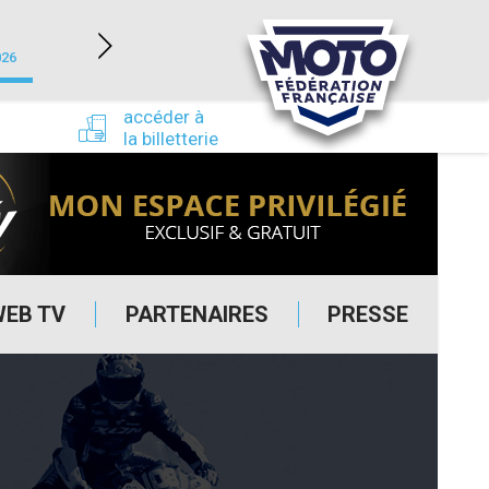
NEVERS MAGNY-COURS (58)
026
du 24/09/2026 au 27/09/2026
accéder à
la billetterie
WEB TV
PARTENAIRES
PRESSE