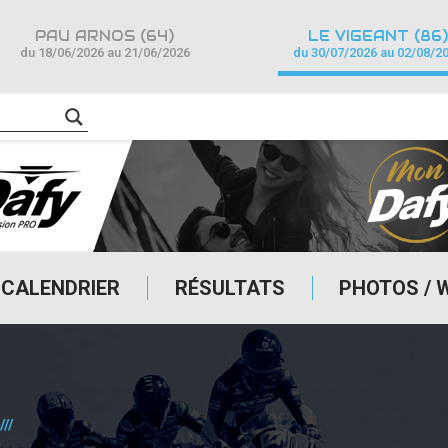
PAU ARNOS (64)
LE VIGEANT (86)
du 18/06/2026 au 21/06/2026
du 30/07/2026 au 02/08/2
CALENDRIER
RÉSULTATS
PHOTOS / 
//