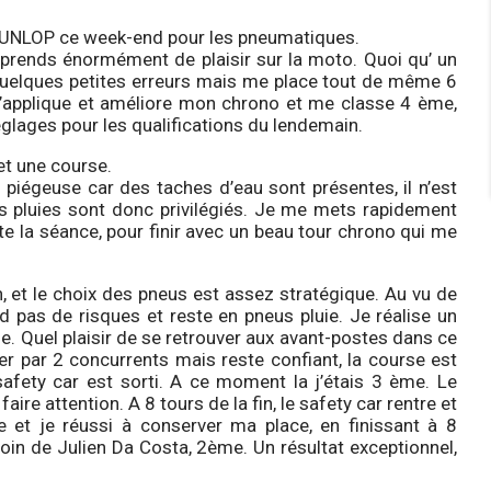
de DUNLOP ce week-end pour les pneumatiques.
t prends énormément de plaisir sur la moto. Quoi qu’ un
is quelques petites erreurs mais me place tout de même 6
m’applique et améliore mon chrono et me classe 4 ème,
églages pour les qualifications du lendemain.
et une course.
z piégeuse car des taches d’eau sont présentes, il n’est
eus pluies sont donc privilégiés. Je me mets rapidement
te la séance, pour finir avec un beau tour chrono qui me
n, et le choix des pneus est assez stratégique. Au vu de
d pas de risques et reste en pneus pluie. Je réalise un
ge. Quel plaisir de se retrouver aux avant-postes dans ce
r par 2 concurrents mais reste confiant, la course est
 safety car est sorti. A ce moment la j’étais 3 ème. Le
aire attention. A 8 tours de la fin, le safety car rentre et
 et je réussi à conserver ma place, en finissant à 8
oin de Julien Da Costa, 2ème. Un résultat exceptionnel,