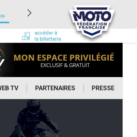
NEVERS MAGNY-COURS (58)
026
du 24/09/2026 au 27/09/2026
accéder à
la billetterie
WEB TV
PARTENAIRES
PRESSE