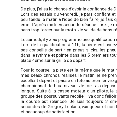
De plus, j’ai eu la chance d’avoir la confiance 
Lors des essais du vendredi, je pars confiant e
peu tendu le matin à l’idée de bien faire, je fa
ème. L’après midi en seconde séance libre, je 
sans trop forcer sur la moto. Je valide de bons r
Le samedi, il y a au programme une qualification 
Lors de la qualification à 11h, la piste est asse
pas conseillé de partir en pneus slicks, les pn
dans le rythme et pointe dans les 5 premiers tou
place 4éme sur la grille de départ.
Pour la course, la piste est la même que le mati
mes beaux chronos réalisés le matin, je ne pren
excellent départ et passe en tête au premier vira
championnat de haut niveau. Je me fais dépasse
longue. Suite à la casse moteur d’un pilote, le
groupe des poursuivants recolle, il va donc falloir f
la course est relancée. Je suis toujours 3 ème
secondes de Gregory Leblanc, vainqueur et non l
et beaucoup de satisfaction.