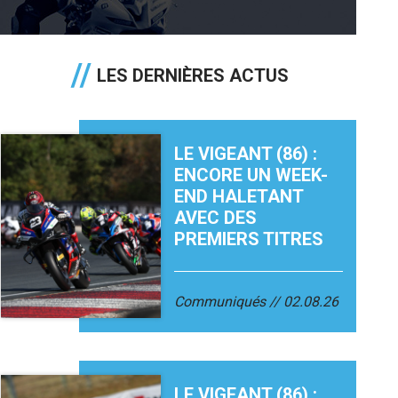
LES DERNIÈRES ACTUS
LE VIGEANT (86) :
ENCORE UN WEEK-
END HALETANT
AVEC DES
PREMIERS TITRES
Communiqués
02.08.26
LE VIGEANT (86) :