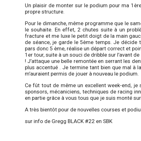
Un plaisir de monter sur le podium pour ma 1èr
propre structure.
Pour le dimanche, même programme que le samedi
le souhaite. En effet, 2 chutes suite à un pro
fracture et me luxe le petit doigt de la main ga
de séance, je garde le 5ème temps. Je décide t
pars donc 5 ème, réalise un départ correct et po
1er tour, suite à un souci de dribble sur l’avant 
! J’attaque une belle remontée en serrant les dent
plus accentué . Je termine tant bien que mal à l
m’auraient permis de jouer à nouveau le podium.
Ce fût tout de même un excellent week-end, je 
sponsors, mécaniciens, techniques de racing in
en partie grâce à vous tous que je suis monté su
A très bientôt pour de nouvelles courses et podi
sur info de
Gregg BLACK
#22 en SBK