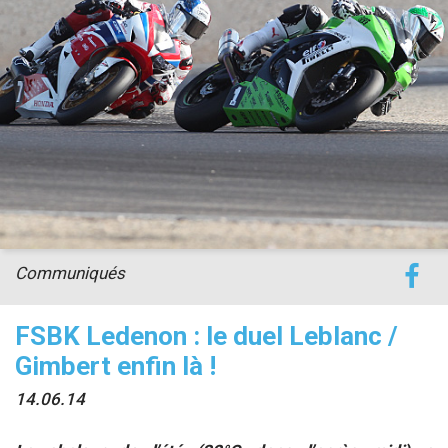
accéder à la billetterie
Communiqués
FSBK Ledenon : le duel Leblanc /
Gimbert enfin là !
14.06.14