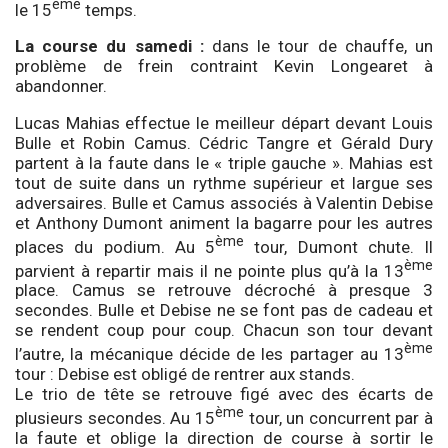
ème
le 15
temps.
La course du samedi :
dans le tour de chauffe, un
problème de frein contraint Kevin Longearet à
abandonner.
Lucas Mahias effectue le meilleur départ devant Louis
Bulle et Robin Camus. Cédric Tangre et Gérald Dury
partent à la faute dans le « triple gauche ». Mahias est
tout de suite dans un rythme supérieur et largue ses
adversaires. Bulle et Camus associés à Valentin Debise
et Anthony Dumont animent la bagarre pour les autres
ème
places du podium. Au 5
tour, Dumont chute. Il
ème
parvient à repartir mais il ne pointe plus qu’à la 13
place. Camus se retrouve décroché à presque 3
secondes. Bulle et Debise ne se font pas de cadeau et
se rendent coup pour coup. Chacun son tour devant
ème
l’autre, la mécanique décide de les partager au 13
tour : Debise est obligé de rentrer aux stands.
Le trio de tête se retrouve figé avec des écarts de
ème
plusieurs secondes. Au 15
tour, un concurrent par à
la faute et oblige la direction de course à sortir le