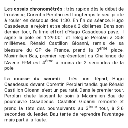
Les essais chronométrés :
très rapide dès le début de
la séance, Corentin Perolari est longtemps le seul pilote
à rouler en dessous des 1:30. En fin de séance, Hugo
Casadesus le rejoint et se place à 2 dixièmes. Dans son
dernier tour, l’ultime effort d’Hugo Casadesus paye. Il
signe la pole en 1:29.001 et relègue Perolari à 358
millièmes. Rénald Castillon Gioanni, remis de sa
ème
blessure du GP de France, prend la 3
place.
Maximilien Bau, premier représentant du Challenge de
ème
l’Avenir FFM est 4
à moins de 2 secondes de la
pole.
La course du samedi :
très bon départ, Hugo
Casadesus devant Corentin Perolari tandis que Rénald
Castillon Gioanni s’est un peu raté. Dans le premier tour,
Perolari chute laissant le soin à Maximilien Bau de
poursuivre Casadesus. Castillon Gioanni remonte et
ème
prend la tête des poursuivants au 3
tour, à 2.6
secondes du leader. Bau tente de reprendre l’avantage
mais part à la faute.