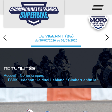
ACCUEIL
CHAMPIONNAT
ACTUS
LE VIGEANT (86)
CALENDRIER
du 30/07/2026 au 02/08/2026
RÉSULTATS
PHOTOS / WEB TV
ACTUALITÉS
PARTENAIRES
Accueil
Communiqués
FSBK Ledenon : le duel Leblanc / Gimbert enfin là !
PRESSE
PRESSE