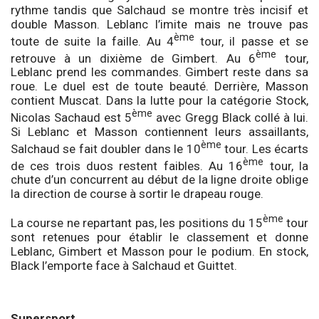
rythme tandis que Salchaud se montre très incisif et
double Masson. Leblanc l’imite mais ne trouve pas
ème
toute de suite la faille. Au 4
tour, il passe et se
ème
retrouve à un dixième de Gimbert. Au 6
tour,
Leblanc prend les commandes. Gimbert reste dans sa
roue. Le duel est de toute beauté. Derrière, Masson
contient Muscat. Dans la lutte pour la catégorie Stock,
ème
Nicolas Sachaud est 5
avec Gregg Black collé à lui.
Si Leblanc et Masson contiennent leurs assaillants,
ème
Salchaud se fait doubler dans le 10
tour. Les écarts
ème
de ces trois duos restent faibles. Au 16
tour, la
chute d’un concurrent au début de la ligne droite oblige
la direction de course à sortir le drapeau rouge.
ème
La course ne repartant pas, les positions du 15
tour
sont retenues pour établir le classement et donne
Leblanc, Gimbert et Masson pour le podium. En stock,
Black l’emporte face à Salchaud et Guittet.
Supersport