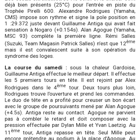
déjà bien présents (25°C) pour l’entrée en piste du
Trophée Pirelli 600. Alexandre Rodrigues (Yamaha,
CMS) impose son rythme et signe la pole position en
1 :29.372 juste devant Guillaume Antiga qui avait fait
sensation à Nogaro (+0.154s). Alan Agogue (Yamaha,
MSC 93) complète la première ligne. Rémi Salles
ème
(Suzuki, Team Magasin Patrick Salles) n’est que 12
mais il est convalescent suite à son opération du
syndrome des loges.
La course du samedi :
sous la chaleur Gardoise,
Guillaume Antiga effectue le meilleur départ. Il effectue
les 5 premiers tours en tête. Il est rejoint par Alex
ème
Rodrigues dans le 4
tour. Deux tours plus loin,
Rodrigues trouve l’ouverture et prend les commandes.
Le duo de tête en a profité pour creuser un bon écart
avec le groupe de poursuivants mené par Alan Agogue
(+4.5s). Antiga reste au contact. Agogue ne parvient
pas à combler le retard et doit composer avec la
pression effectuée par Dylan Mille et Yvan Laetzig. Au
ème
11
tour, Antiga repasse en tête. Seul Mille peut
encore prétendre au podium à la place d’Agogue. Au