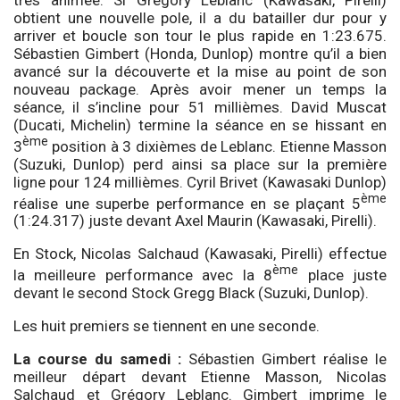
obtient une nouvelle pole, il a du batailler dur pour y
arriver et boucle son tour le plus rapide en 1:23.675.
Sébastien Gimbert (Honda, Dunlop) montre qu’il a bien
avancé sur la découverte et la mise au point de son
nouveau package. Après avoir mener un temps la
séance, il s’incline pour 51 millièmes. David Muscat
(Ducati, Michelin) termine la séance en se hissant en
ème
3
position à 3 dixièmes de Leblanc. Etienne Masson
(Suzuki, Dunlop) perd ainsi sa place sur la première
ligne pour 124 millièmes. Cyril Brivet (Kawasaki Dunlop)
ème
réalise une superbe performance en se plaçant 5
(1:24.317) juste devant Axel Maurin (Kawasaki, Pirelli).
En Stock, Nicolas Salchaud (Kawasaki, Pirelli) effectue
ème
la meilleure performance avec la 8
place juste
devant le second Stock Gregg Black (Suzuki, Dunlop).
Les huit premiers se tiennent en une seconde.
La course du samedi :
Sébastien Gimbert réalise le
meilleur départ devant Etienne Masson, Nicolas
Salchaud et Grégory Leblanc. Gimbert imprime le