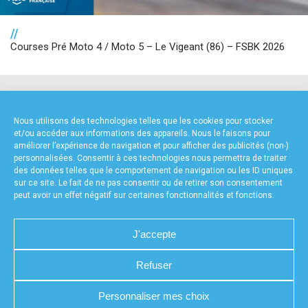
//
Courses Pré Moto 4 / Moto 5 – Le Vigeant (86) – FSBK 2026
NOS PARTENAIRES
Nous utilisons des technologies telles que les cookies pour stocker
et/ou accéder aux informations des appareils. Nous le faisons pour
améliorer l’expérience de navigation et pour afficher des publicités (non-)
personnalisées. Consentir à ces technologies nous permettra de traiter
des données telles que le comportement de navigation ou les ID uniques
sur ce site. Le fait de ne pas consentir ou de retirer son consentement
peut avoir un effet négatif sur certaines fonctionnalités et fonctions.
FOURNISSEURS TECHNIQUES
J'accepte
Refuser
CHARTE DE CONFIDENTIALITÉ
NOUS CONTACTER
Personnaliser mes choix
MENTIONS LÉGALES
RÉALISÉ PAR L’AGENCE WEB A3WEB