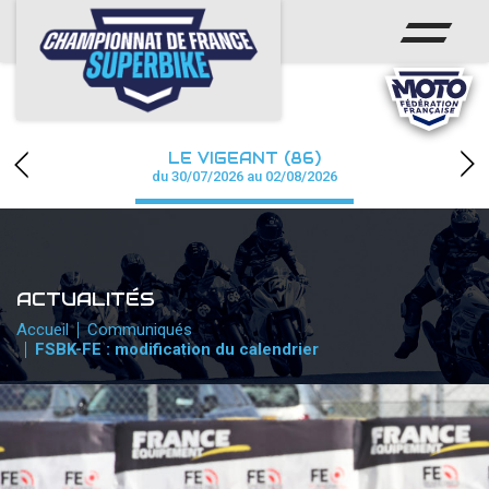
ACCUEIL
CHAMPIONNAT
ACTUS
LE VIGEANT (86)
CALENDRIER
du 30/07/2026 au 02/08/2026
RÉSULTATS
PHOTOS / WEB TV
ACTUALITÉS
PARTENAIRES
Accueil
Communiqués
FSBK-FE : modification du calendrier
PRESSE
PRESSE