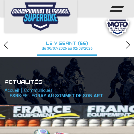
ACCUEIL
CHAMPIONNAT
ACTUS
LE VIGEANT (86)
CALENDRIER
du 30/07/2026 au 02/08/2026
RÉSULTATS
PHOTOS / WEB TV
ACTUALITÉS
PARTENAIRES
Accueil
Communiqués
FSBK-FE : FORAY AU SOMMET DE SON ART
PRESSE
PRESSE