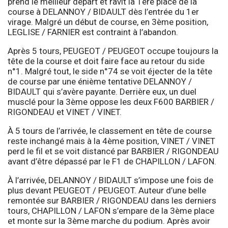
prend le meilleur départ et ravit la 1ère place de la
course à DELANNOY / BIDAULT dès l’entrée du 1er
virage. Malgré un début de course, en 3ème position,
LEGLISE / FARNIER est contraint à l’abandon.
Après 5 tours, PEUGEOT / PEUGEOT occupe toujours la
tête de la course et doit faire face au retour du side
n°1. Malgré tout, le side n°74 se voit éjecter de la tête
de course par une énième tentative DELANNOY /
BIDAULT qui s’avère payante. Derrière eux, un duel
musclé pour la 3ème oppose les deux F600 BARBIER /
RIGONDEAU et VINET / VINET.
À 5 tours de l’arrivée, le classement en tête de course
reste inchangé mais à la 4ème position, VINET / VINET
perd le fil et se voit distancé par BARBIER / RIGONDEAU
avant d’être dépassé par le F1 de CHAPILLON / LAFON.
À l’arrivée, DELANNOY / BIDAULT s’impose une fois de
plus devant PEUGEOT / PEUGEOT. Auteur d’une belle
remontée sur BARBIER / RIGONDEAU dans les derniers
tours, CHAPILLON / LAFON s’empare de la 3ème place
et monte sur la 3ème marche du podium. Après avoir