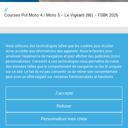
//
Courses Pré Moto 4 / Moto 5 – Le Vigeant (86) – FSBK 2026
NOS PARTENAIRES
Nous utilisons des technologies telles que les cookies pour stocker
et/ou accéder aux informations des appareils. Nous le faisons pour
améliorer l’expérience de navigation et pour afficher des publicités (non-)
personnalisées. Consentir à ces technologies nous permettra de traiter
des données telles que le comportement de navigation ou les ID uniques
sur ce site. Le fait de ne pas consentir ou de retirer son consentement
peut avoir un effet négatif sur certaines fonctionnalités et fonctions.
PARTENAIRE PREMIUM
J'accepte
Refuser
CHARTE DE CONFIDENTIALITÉ
NOUS CONTACTER
Personnaliser mes choix
MENTIONS LÉGALES
RÉALISÉ PAR L’AGENCE WEB A3WEB