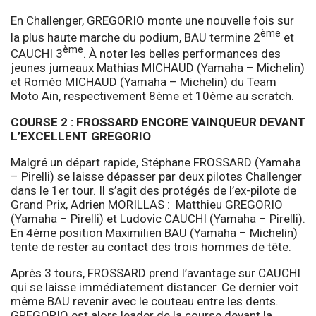
En Challenger, GREGORIO monte une nouvelle fois sur
ème
la plus haute marche du podium, BAU termine 2
et
ème
CAUCHI 3
. À noter les belles performances des
jeunes jumeaux Mathias MICHAUD (Yamaha – Michelin)
et Roméo MICHAUD (Yamaha – Michelin) du Team
Moto Ain, respectivement 8ème et 10ème au scratch.
COURSE 2 : FROSSARD ENCORE VAINQUEUR DEVANT
L’EXCELLENT GREGORIO
Malgré un départ rapide, Stéphane FROSSARD (Yamaha
– Pirelli) se laisse dépasser par deux pilotes Challenger
dans le 1er tour. Il s’agit des protégés de l’ex-pilote de
Grand Prix, Adrien MORILLAS : Matthieu GREGORIO
(Yamaha – Pirelli) et Ludovic CAUCHI (Yamaha – Pirelli).
En 4ème position Maximilien BAU (Yamaha – Michelin)
tente de rester au contact des trois hommes de tête.
Après 3 tours, FROSSARD prend l’avantage sur CAUCHI
qui se laisse immédiatement distancer. Ce dernier voit
même BAU revenir avec le couteau entre les dents.
GREGORIO est alors leader de la course devant la