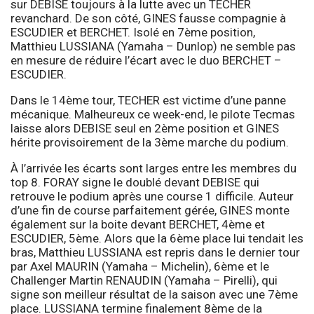
sur DEBISE toujours à la lutte avec un TECHER
revanchard. De son côté, GINES fausse compagnie à
ESCUDIER et BERCHET. Isolé en 7ème position,
Matthieu LUSSIANA (Yamaha – Dunlop) ne semble pas
en mesure de réduire l’écart avec le duo BERCHET –
ESCUDIER.
Dans le 14ème tour, TECHER est victime d’une panne
mécanique. Malheureux ce week-end, le pilote Tecmas
laisse alors DEBISE seul en 2ème position et GINES
hérite provisoirement de la 3ème marche du podium.
À l’arrivée les écarts sont larges entre les membres du
top 8. FORAY signe le doublé devant DEBISE qui
retrouve le podium après une course 1 difficile. Auteur
d’une fin de course parfaitement gérée, GINES monte
également sur la boite devant BERCHET, 4ème et
ESCUDIER, 5ème. Alors que la 6ème place lui tendait les
bras, Matthieu LUSSIANA est repris dans le dernier tour
par Axel MAURIN (Yamaha – Michelin), 6ème et le
Challenger Martin RENAUDIN (Yamaha – Pirelli), qui
signe son meilleur résultat de la saison avec une 7ème
place. LUSSIANA termine finalement 8ème de la