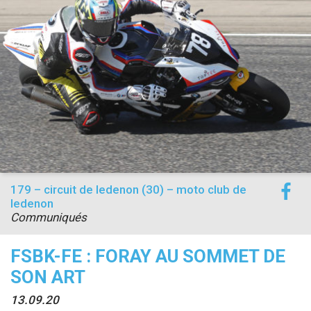
accéder à la billetterie
179 – circuit de ledenon (30) – moto club de
ledenon
Communiqués
FSBK-FE : FORAY AU SOMMET DE
SON ART
13.09.20