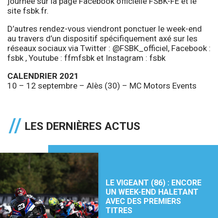
journée sur la page Facebook officielle FSBK-FE et le
site fsbk.fr.
D’autres rendez-vous viendront ponctuer le week-end
au travers d’un dispositif spécifiquement axé sur les
réseaux sociaux via Twitter :
@FSBK_officiel
, Facebook :
fsbk , Youtube :
ffmfsbk
et Instagram :
fsbk
CALENDRIER 2021
10 – 12 septembre – Alès (30) – MC Motors Events
LES DERNIÈRES ACTUS
LE VIGEANT (86) : ENCORE
UN WEEK-END HALETANT
AVEC DES PREMIERS
TITRES