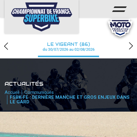
ACCUEIL
CHAMPIONNAT
ACTUS
LE VIGEANT (86)
CALENDRIER
du 30/07/2026 au 02/08/2026
RÉSULTATS
PHOTOS / WEB TV
ACTUALITÉS
PARTENAIRES
Accueil
Communiqués
FSBK-FE : DERNIÈRE MANCHE ET GROS ENJEUX DANS
LE GARD
PRESSE
PRESSE