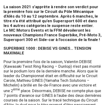
La saison 2021 s’apprête à rendre son verdict pour
la première fois sur le Circuit du Pôle Mécanique
d’Alès du 10 au 12 septembre. Après 6 manches, le
titre n’a été attribué qu’en Supersport 600 et dans
les 4 autres catégories le suspense reste entier.
Le MC Motors Events et la FFM dévoileront les
nouveaux Champions France Superbike, Pré-Moto 3,
Supersport 300 et Side-car à l’occasion de la finale !
SUPERBIKE 1000 : DEBISE VS GINES… TENSION
MAXIMALE
Pour la première fois de la saison, Valentin DEBISE
(Kawasaki Twist Ring Racing – Dunlop) n’est pas monté
sur le podium lors de la dernière manche. Alors que le
leader du Championnat était en difficulté sur le Circuit
Carole, Mathieu GINES (Yamaha Tech Solutions –
Michelin) a brillé en Ile-de-France avec une victoire et
ème
une 2
place. Désormais, DEBISE ne compte plus que
7 points d’avance sur GINES à l’aube des deux dernières
courses de la saison. Sur le tracé technique du Circuit
d’Alès, le duel pour le titre promet d’être passionnant