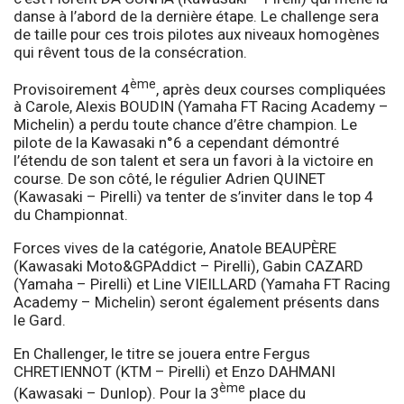
danse à l’abord de la dernière étape. Le challenge sera
de taille pour ces trois pilotes aux niveaux homogènes
qui rêvent tous de la consécration.
ème
Provisoirement 4
, après deux courses compliquées
à Carole, Alexis BOUDIN (Yamaha FT Racing Academy –
Michelin) a perdu toute chance d’être champion. Le
pilote de la Kawasaki n°6 a cependant démontré
l’étendu de son talent et sera un favori à la victoire en
course. De son côté, le régulier Adrien QUINET
(Kawasaki – Pirelli) va tenter de s’inviter dans le top 4
du Championnat.
Forces vives de la catégorie, Anatole BEAUPÈRE
(Kawasaki Moto&GPAddict – Pirelli), Gabin CAZARD
(Yamaha – Pirelli) et Line VIEILLARD (Yamaha FT Racing
Academy – Michelin) seront également présents dans
le Gard.
En Challenger, le titre se jouera entre Fergus
CHRETIENNOT (KTM – Pirelli) et Enzo DAHMANI
ème
(Kawasaki – Dunlop). Pour la 3
place du