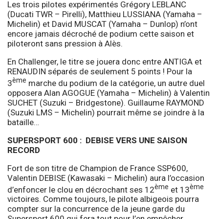
Les trois pilotes expérimentés Grégory LEBLANC
(Ducati TWR – Pirelli), Matthieu LUSSIANA (Yamaha –
Michelin) et David MUSCAT (Yamaha – Dunlop) n’ont
encore jamais décroché de podium cette saison et
piloteront sans pression à Alès.
En Challenger, le titre se jouera donc entre ANTIGA et
RENAUDIN séparés de seulement 5 points ! Pour la
ème
3
marche du podium de la catégorie, un autre duel
opposera Alan AGOGUE (Yamaha – Michelin) à Valentin
SUCHET (Suzuki – Bridgestone). Guillaume RAYMOND
(Suzuki LMS – Michelin) pourrait même se joindre à la
bataille…
SUPERSPORT 600 : DEBISE VERS UNE SAISON
RECORD
Fort de son titre de Champion de France SSP600,
Valentin DEBISE (Kawasaki – Michelin) aura l’occasion
ème
ème
d’enfoncer le clou en décrochant ses 12
et 13
victoires. Comme toujours, le pilote albigeois pourra
compter sur la concurrence de la jeune garde du
Supersport 600 qui fera tout pour l’en empêcher.