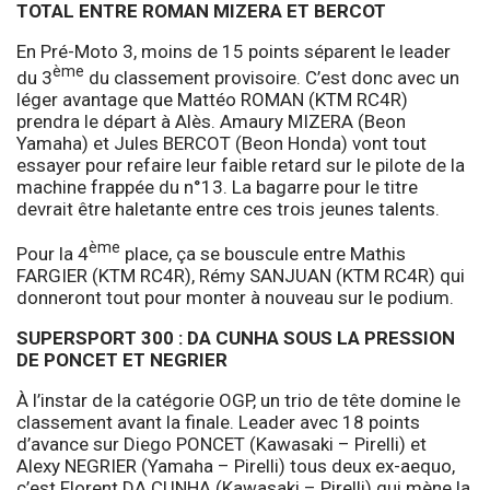
TOTAL ENTRE ROMAN MIZERA ET BERCOT
En Pré-Moto 3, moins de 15 points séparent le leader
ème
du 3
du classement provisoire. C’est donc avec un
léger avantage que Mattéo ROMAN (KTM RC4R)
prendra le départ à Alès. Amaury MIZERA (Beon
Yamaha) et Jules BERCOT (Beon Honda) vont tout
essayer pour refaire leur faible retard sur le pilote de la
machine frappée du n°13. La bagarre pour le titre
devrait être haletante entre ces trois jeunes talents.
ème
Pour la 4
place, ça se bouscule entre Mathis
FARGIER (KTM RC4R), Rémy SANJUAN (KTM RC4R) qui
donneront tout pour monter à nouveau sur le podium.
SUPERSPORT 300 : DA CUNHA SOUS LA PRESSION
DE PONCET ET NEGRIER
À l’instar de la catégorie OGP, un trio de tête domine le
classement avant la finale. Leader avec 18 points
d’avance sur Diego PONCET (Kawasaki – Pirelli) et
Alexy NEGRIER (Yamaha – Pirelli) tous deux ex-aequo,
c’est Florent DA CUNHA (Kawasaki – Pirelli) qui mène la