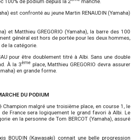
vec 100% de podium depuis la 2
manche.
maha) est confronté au jeune Martin RENAUDIN (Yamaha)
) et Matthieu GREGORIO (Yamaha), la barre des 100
ement général est hors de portée pour les deux hommes,
 de la catégorie.
 BAU pour être doublement titré à Albi. Sans une double
ème
d. À la 3
place, Matthieu GREGORIO devra assurer
amaha) en grande forme.
ARCHE DU PODIUM
 Champion malgré une troisième place, en course 1, le
n de France sera logiquement le grand favori à Albi. Le
atégorie en la personne de Tom BERCOT (Yamaha), assuré
xis BOUDIN (Kawasaki) connait une belle progression