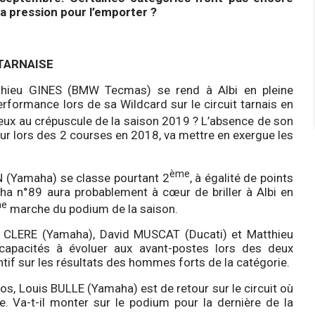
 la pression pour l’emporter ?
 TARNAISE
hieu GINES (BMW Tecmas) se rend à Albi en pleine
erformance lors de sa Wildcard sur le circuit tarnais en
mieux au crépuscule de la saison 2019 ? L’absence de son
r lors des 2 courses en 2018, va mettre en exergue les
ème
N (Yamaha) se classe pourtant 2
, à égalité de points
ha n°89 aura probablement à cœur de briller à Albi en
me
marche du podium de la saison.
 CLERE (Yamaha), David MUSCAT (Ducati) et Matthieu
apacités à évoluer aux avant-postes lors des deux
tif sur les résultats des hommes forts de la catégorie.
s, Louis BULLE (Yamaha) est de retour sur le circuit où
e. Va-t-il monter sur le podium pour la dernière de la