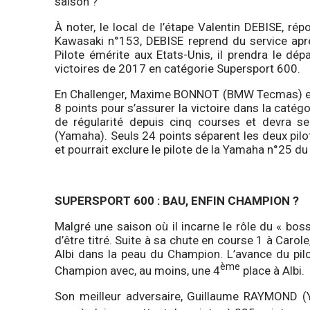
saison ?
À noter, le local de l’étape Valentin DEBISE, rép
Kawasaki n°153, DEBISE reprend du service apr
Pilote émérite aux Etats-Unis, il prendra le dé
victoires de 2017 en catégorie Supersport 600.
En Challenger, Maxime BONNOT (BMW Tecmas) es
8 points pour s’assurer la victoire dans la cat
de régularité depuis cinq courses et devra 
(Yamaha). Seuls 24 points séparent les deux pilo
et pourrait exclure le pilote de la Yamaha n°25 du
SUPERSPORT 600 : BAU, ENFIN CHAMPION ?
Malgré une saison où il incarne le rôle du « bo
d’être titré. Suite à sa chute en course 1 à Carol
Albi dans la peau du Champion. L’avance du pil
ème
Champion avec, au moins, une 4
place à Albi.
Son meilleur adversaire, Guillaume RAYMOND (Ya