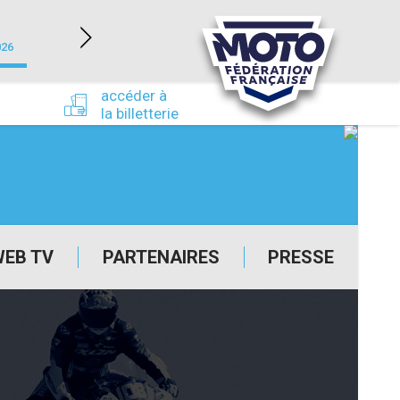
NEVERS MAGNY-COURS (58)
026
du 24/09/2026 au 27/09/2026
accéder à
la billetterie
WEB TV
PARTENAIRES
PRESSE