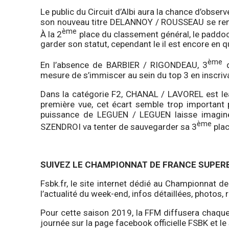
Le public du Circuit d’Albi aura la chance d’obser
son nouveau titre DELANNOY / ROUSSEAU se rend 
ème
À la 2
place du classement général, le paddock
garder son statut, cependant le il est encore en q
ème
En l’absence de BARBIER / RIGONDEAU, 3
d
mesure de s’immiscer au sein du top 3 en inscriv
Dans la catégorie F2, CHANAL / LAVOREL est le
première vue, cet écart semble trop important 
puissance de LEGUEN / LEGUEN laisse imaginer 
ème
SZENDROI va tenter de sauvegarder sa 3
plac
SUIVEZ LE CHAMPIONNAT DE FRANCE SUPERB
Fsbk.fr, le site internet dédié au Championnat d
l’actualité du week-end, infos détaillées, photos, 
Pour cette saison 2019, la FFM diffusera chaqu
journée sur la page facebook officielle FSBK et le 