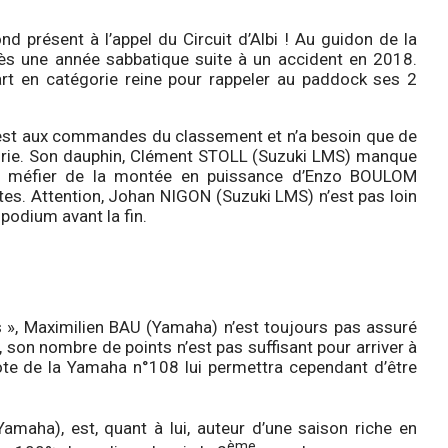
ond présent à l’appel du Circuit d’Albi ! Au guidon de la
ès une année sabbatique suite à un accident en 2018.
part en catégorie reine pour rappeler au paddock ses 2
t aux commandes du classement et n’a besoin que de
égorie. Son dauphin, Clément STOLL (Suzuki LMS) manque
se méfier de la montée en puissance d’Enzo BOULOM
tes. Attention, Johan NIGON (Suzuki LMS) n’est pas loin
 podium avant la fin.
ss », Maximilien BAU (Yamaha) n’est toujours pas assuré
e, son nombre de points n’est pas suffisant pour arriver à
ote de la Yamaha n°108 lui permettra cependant d’être
maha), est, quant à lui, auteur d’une saison riche en
ème