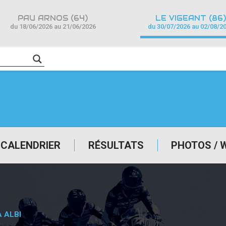
PAU ARNOS (64)
LE VIGEANT (86)
du 18/06/2026 au 21/06/2026
du 30/07/2026 au 02/08/2
CALENDRIER
RÉSULTATS
PHOTOS / 
À ALBI