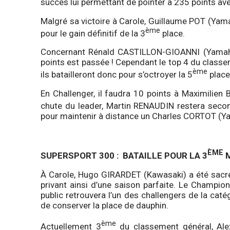
succès lui permettant de pointer à 235 points a
Malgré sa victoire à Carole, Guillaume POT (Ya
ème
pour le gain définitif de la 3
place.
Concernant Rénald CASTILLON-GIOANNI (Yamaha
points est passée ! Cependant le top 4 du class
ème
ils batailleront donc pour s’octroyer la 5
place
En Challenger, il faudra 10 points à Maximilien
chute du leader, Martin RENAUDIN restera secon
pour maintenir à distance un Charles CORTOT (Y
ÈME
SUPERSPORT 300 : BATAILLE POUR LA 3
M
À Carole, Hugo GIRARDET (Kawasaki) a été sacré
privant ainsi d’une saison parfaite. Le Champio
public retrouvera l’un des challengers de la c
de conserver la place de dauphin.
ème
Actuellement 3
du classement général, Ale