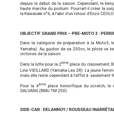
depuis le début de la saison. Cependant, le ben
haute marche du podium. Pourrait-il créer la surp
la Kawasaki n°6, à l’abri d’un retour d’Enzo CEO
OBJECTIF GRAND PRIX – PRE-MOTO 3 : PERRI
Dans la catégorie de préparation à la Moto3
Yamaha). Au guidon de sa 250cc, le pilote va te
victoires de la saison.
ème
Dans la lutte pour la 2
place du classement, 
Line VIEILLARD (Yamaha Les 2R). La jeune femme 
mais elle reste cependant à l’affût à seulement 9
ème
Pour la 4
place honorifique du scratch, le
SALVANS (RMU TM 250).
SIDE-CAR : DELANNOY / ROUSSEAU INARRÊ