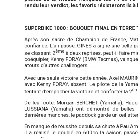
rendu leur verdict, les favoris résisteront ils à
SUPERBIKE 1000 : BOUQUET FINAL EN TERRE
Après son sacre de Champion de France, Mat
confiance. L’an passé, GINES a signé une belle p
ème
se classant 2
à deux reprises, peut-il faire 
coéquipier, Kenny FORAY (BMW Tecmas), vainqueu
atouts d’autres challengers…
Avec une seule victoire cette année, Axel MAURI
avec Kenny FORAY, absent. Le pilote de la Yama
è
tentant d’empocher la victoire et conforter la 2
De leur côté, Morgan BERCHET (Yamaha), Hugo
LUSSIANA (Yamaha) ont démontré de belles c
dernières manches, le paddock garde un œil atten
En manque de réussite depuis sa chute à Pau Arno
il a réalisé le doublé en 600cc la saison passé