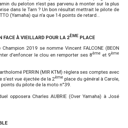
jamin du peloton n’est pas parvenu à monter sur la plus
rise dans le Tarn ? Un bon résultat mettrait le pilote de
LOTTO (Yamaha) qui n’a que 14 points de retard…
ÈME
N FACE À VIEILLARD POUR LA 2
PLACE
, le Champion 2019 se nomme Vincent FALCONE (BEON
ème
ème
nter d’enfoncer le clou en remporter ses 8
et 9
Bartholomé PERRIN (MIR KTM) règlera ses comptes avec
ème
s’est vue éjectée de la 2
place du général à Carole,
 points du pilote de la moto n°39.
 duel opposera Charles AUBRIE (Over Yamaha) à José
TABLE