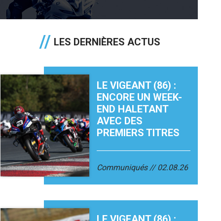
LES DERNIÈRES ACTUS
LE VIGEANT (86) :
ENCORE UN WEEK-
END HALETANT
AVEC DES
PREMIERS TITRES
Communiqués
02.08.26
LE VIGEANT (86) :