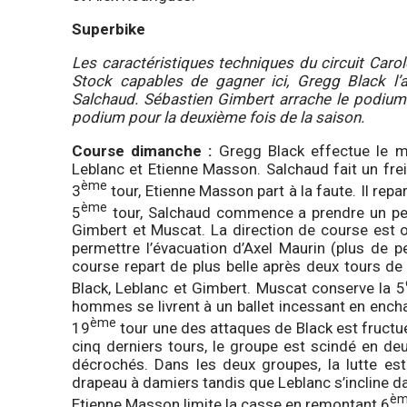
Superbike
Les caractéristiques techniques du circuit Caro
Stock capables de gagner ici, Gregg Black l’a 
Salchaud. Sébastien Gimbert arrache le podium 
podium pour la deuxième fois de la saison.
Course dimanche :
Gregg Black effectue le m
Leblanc et Etienne Masson. Salchaud fait un frei
ème
3
tour, Etienne Masson part à la faute. Il repa
ème
5
tour, Salchaud commence a prendre un peti
Gimbert et Muscat. La direction de course est o
permettre l’évacuation d’Axel Maurin (plus de p
course repart de plus belle après deux tours d
Black, Leblanc et Gimbert. Muscat conserve la 5
hommes se livrent à un ballet incessant en enchai
ème
19
tour une des attaques de Black est fructue
cinq derniers tours, le groupe est scindé en de
décrochés. Dans les deux groupes, la lutte est
drapeau à damiers tandis que Leblanc s’incline da
è
Etienne Masson limite la casse en remontant 6