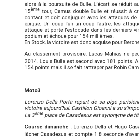
alors à la poursuite de Bulle. L’écart se réduit a
ème
15
tour, Camus double Bulle et réussit à cre
contact et doit conjuguer avec les attaques de M
épique. Un coup l’un un coup l’autre, les attaq
attaque et porte l’estocade dans les derniers vi
podium et échoue pour 154 millièmes.
En Stock, la victoire est donc acquise pour Berc
Au classement provisoire, Lucas Mahias ne peu
2014. Louis Bulle est second avec 181 points. Ar
154 points mais il se fait rattraper par Robin Camu
Moto3
Lorenzo Della Porta repart de sa pige parisien
victoire aujourd’hui. Castillon Gioanni a su s’
ème
La 3
place de Casadesus est synonyme de titre
Course dimanche :
Lorenzo Della et Hugo Casa
lâcher Casadesus et compte 1.8 seconde d’ava