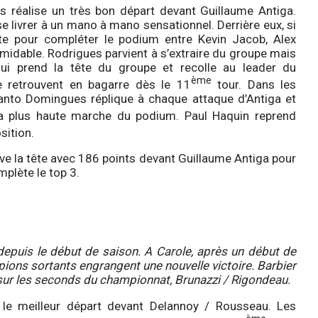
 réalise un très bon départ devant Guillaume Antiga.
e livrer à un mano à mano sensationnel. Derrière eux, si
utte pour compléter le podium entre Kevin Jacob, Alex
midable. Rodrigues parvient à s’extraire du groupe mais
ui prend la tête du groupe et recolle au leader du
ème
e retrouvent en bagarre dès le 11
tour. Dans les
Santo Domingues réplique à chaque attaque d’Antiga et
a plus haute marche du podium. Paul Haquin reprend
sition.
ve la tête avec 186 points devant Guillaume Antiga pour
mplète le top 3.
epuis le début de saison. A Carole, après un début de
pions sortants engrangent une nouvelle victoire. Barbier
sur les seconds du championnat, Brunazzi / Rigondeau.
t le meilleur départ devant Delannoy / Rousseau. Les