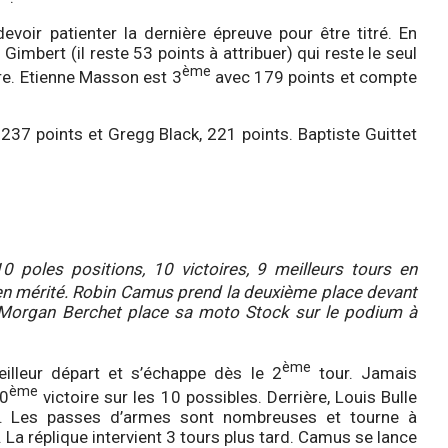
voir patienter la dernière épreuve pour être titré. En
Gimbert (il reste 53 points à attribuer) qui reste le seul
ème
e. Etienne Masson est 3
avec 179 points et compte
, 237 points et Gregg Black, 221 points. Baptiste Guittet
0 poles positions, 10 victoires, 9 meilleurs tours en
bien mérité. Robin Camus prend la deuxième place devant
 Morgan Berchet place sa moto Stock sur le podium à
ème
illeur départ et s’échappe dès le 2
tour. Jamais
ème
10
victoire sur les 10 possibles. Derrière, Louis Bulle
. Les passes d’armes sont nombreuses et tourne à
 La réplique intervient 3 tours plus tard. Camus se lance