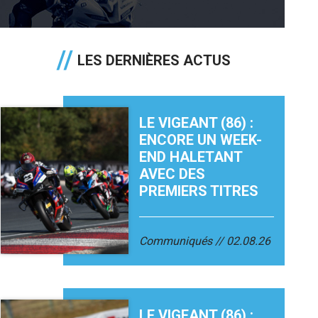
LES DERNIÈRES ACTUS
LE VIGEANT (86) :
ENCORE UN WEEK-
END HALETANT
AVEC DES
PREMIERS TITRES
Communiqués
02.08.26
LE VIGEANT (86) :