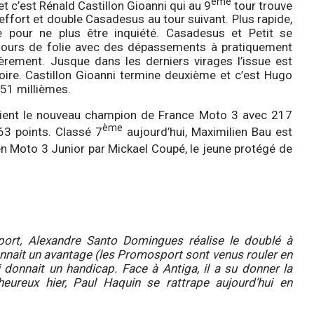
ème
 et c’est Rénald Castillon Gioanni qui au 9
tour trouve
on effort et double Casadesus au tour suivant. Plus rapide,
e pour ne plus être inquiété. Casadesus et Petit se
tours de folie avec des dépassements à pratiquement
ièrement. Jusque dans les derniers virages l’issue est
toire. Castillon Gioanni termine deuxième et c’est Hugo
151 millièmes.
ient le nouveau champion de France Moto 3 avec 217
ème
63 points. Classé 7
aujourd’hui, Maximilien Bau est
en Moto 3 Junior par Mickael Coupé, le jeune protégé de
ort, Alexandre Santo Domingues réalise le doublé à
donnait un avantage (les Promosport sont venus rouler en
i donnait un handicap. Face à Antiga, il a su donner la
heureux hier, Paul Haquin se rattrape aujourd’hui en