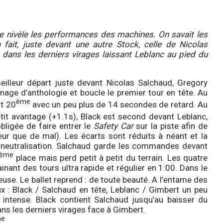
le nivèle les performances des machines. On savait les
fait, juste devant une autre Stock, celle de Nicolas
dans les derniers virages laissant Leblanc au pied du
eilleur départ juste devant Nicolas Salchaud, Gregory
nage d’anthologie et boucle le premier tour en tête. Au
ème
rt 20
avec un peu plus de 14 secondes de retard. Au
t avantage (+1.1s), Black est second devant Leblanc,
bligée de faire entrer le
Safety Car
sur la piste afin de
eur que de mal). Les écarts sont réduits à néant et la
e neutralisation. Salchaud garde les commandes devant
ème
place mais perd petit à petit du terrain. Les quatre
nant des tours ultra rapide et régulier en 1:00. Dans le
use. Le ballet reprend : de toute beauté. A l’entame des
ux : Black / Salchaud en tête, Leblanc / Gimbert un peu
 intense. Black contient Salchaud jusqu’au baisser du
ns les derniers virages face à Gimbert.
me
.