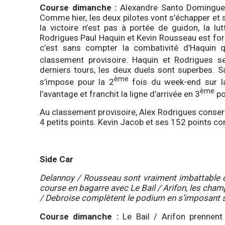
Course dimanche :
Alexandre Santo Domingues
Comme hier, les deux pilotes vont s’échapper et s
la victoire n’est pas à portée de guidon, la l
Rodrigues Paul Haquin et Kevin Rousseau est for
c’est sans compter la combativité d’Haquin q
classement provisoire. Haquin et Rodrigues s
derniers tours, les deux duels sont superbes. 
ème
s’impose pour la 2
fois du week-end sur l
ème
l’avantage et franchit la ligne d’arrivée en 3
po
Au classement provisoire, Alex Rodrigues conser
4 petits points. Kevin Jacob et ses 152 points co
Side Car
Delannoy / Rousseau sont vraiment imbattable d
course en bagarre avec Le Bail / Arifon, les cham
/ Debroise complètent le podium en s’imposant 
Course dimanche :
Le Bail / Arifon prennen