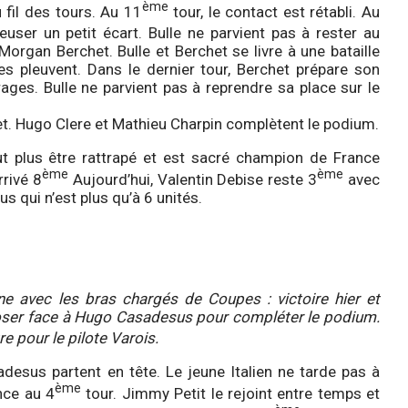
ème
u fil des tours. Au 11
tour, le contact est rétabli. Au
user un petit écart. Bulle ne parvient pas à rester au
organ Berchet. Bulle et Berchet se livre à une bataille
ues pleuvent. Dans le dernier tour, Berchet prépare son
rages. Bulle ne parvient pas à reprendre sa place sur le
het. Hugo Clere et Mathieu Charpin complètent le podium.
t plus être rattrapé et est sacré champion de France
ème
ème
rivé 8
Aujourd’hui, Valentin Debise reste 3
avec
s qui n’est plus qu’à 6 unités.
ne avec les bras chargés de Coupes : victoire hier et
imposer face à Hugo Casadesus pour compléter le podium.
 pour le pilote Varois.
desus partent en tête. Le jeune Italien ne tarde pas à
ème
nce au 4
tour. Jimmy Petit le rejoint entre temps et