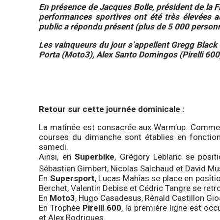
En présence de Jacques Bolle, président de la FF
performances sportives ont été très élevées au
public a répondu présent (plus de 5 000 person
Les vainqueurs du jour s’appellent Gregg Black
Porta (Moto3), Alex Santo Domingos (Pirelli 600
Retour sur cette journée dominicale :
La matinée est consacrée aux Warm’up. Comme le
courses du dimanche sont établies en fonction
samedi.
Ainsi, en
Superbike
, Grégory Leblanc se posit
Sébastien Gimbert, Nicolas Salchaud et David Mus
En
Supersport
, Lucas Mahias se place en positi
Berchet, Valentin Debise et Cédric Tangre se retr
En
Moto3
, Hugo Casadesus, Rénald Castillon Gioa
En Trophée
Pirelli 600
, la première ligne est o
et Alex Rodrigues.