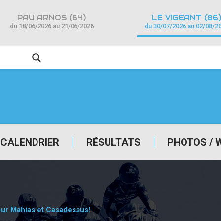
PAU ARNOS (64)
LE VIGEANT (86)
du 18/06/2026 au 21/06/2026
du 30/07/2026 au 02/08/2
CALENDRIER
RÉSULTATS
PHOTOS / 
our Mahias et Casadessus!