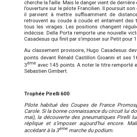
cherche la faille. Mais le danger vient de derrière
l’ouverture sur le pilote Francilien. Il poursuit s
il parvient à mettre suffisamment de distanc
retrouvent au coude à coude et entament des 
tous les virages. Les positions changent régul
indécise. Della Porta remporte une nouvelle vic
Casadesus qui finit par s’imposer sur Petit pour 
Au classement provisoire, Hugo Casadesus dev
points devant Rénald Castillon Gioanni et ses 1
ème
3
avec 145 points. A noter le titre remporté 
Sébastien Gimbert.
Trophée Pirelli 600
Pilote habitué des Coupes de France Promosp
Carole. Si la bonne connaissance du circuit lui 
mai), la découverte des pneumatiques Pirelli lu
réplique et s’imposer aujourd’hui encore. Mal
ème
accédant à la 3
marche du podium.