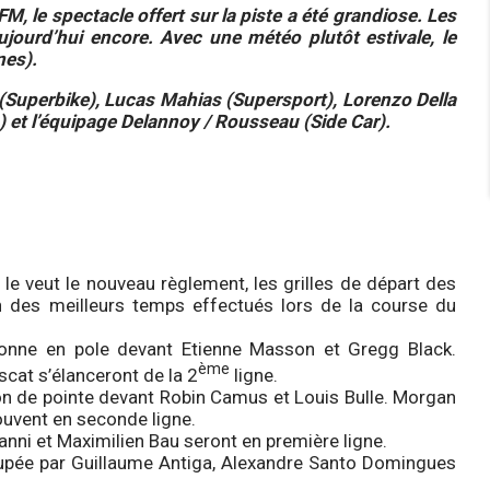
M, le spectacle offert sur la piste a été grandiose. Les
jourd’hui encore. Avec une météo plutôt estivale, le
nes).
 (Superbike), Lucas Mahias (Supersport), Lorenzo Della
) et l’équipage Delannoy / Rousseau (Side Car).
 veut le nouveau règlement, les grilles de départ des
 des meilleurs temps effectués lors de la course du
ionne en pole devant Etienne Masson et Gregg Black.
ème
cat s’élanceront de la 2
ligne.
on de pointe devant Robin Camus et Louis Bulle. Morgan
ouvent en seconde ligne.
nni et Maximilien Bau seront en première ligne.
ccupée par Guillaume Antiga, Alexandre Santo Domingues