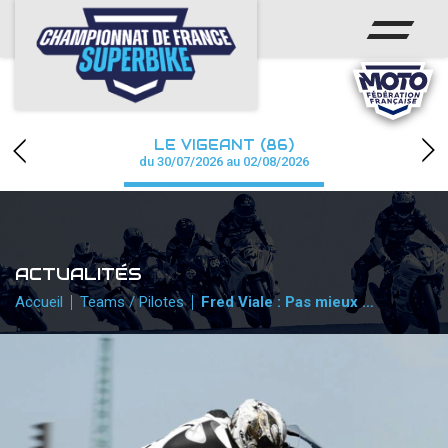
ACCUEIL
CHAMPIONNAT
ACTUS
LE VIGEANT (86)
CALENDRIER
du 30/07/2026 au 02/08/2026
RÉSULTATS
PHOTOS / WEB TV
ACTUALITÉS
PARTENAIRES
Accueil
Teams / Pilotes
Fred Viale : Pas mieux …
PRESSE
PRESSE