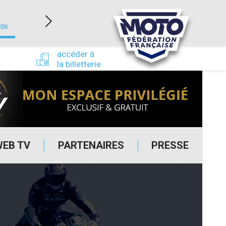
NEVERS MAGNY-COURS (58)
026
du 24/09/2026 au 27/09/2026
accéder à
la billetterie
WEB TV
PARTENAIRES
PRESSE