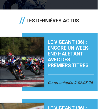
LES DERNIÈRES ACTUS
LE VIGEANT (86) :
ENCORE UN WEEK-
END HALETANT
AVEC DES
PREMIERS TITRES
Communiqués
02.08.26
LE VIGEANT (86) :