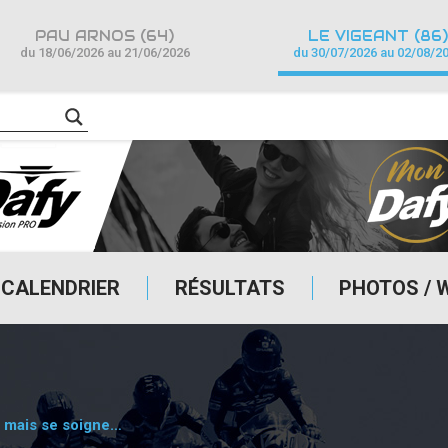
PAU ARNOS (64)
LE VIGEANT (86)
du 18/06/2026 au 21/06/2026
du 30/07/2026 au 02/08/2
CALENDRIER
RÉSULTATS
PHOTOS / 
 mais se soigne…