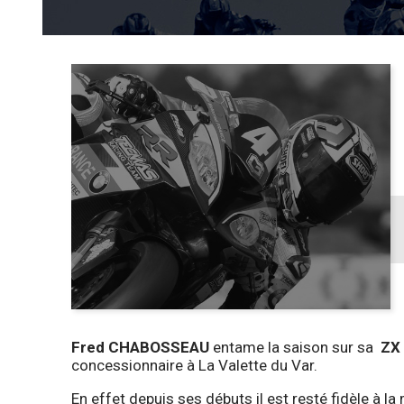
Fred CHABOSSEAU
entame la saison sur sa
ZX
concessionnaire à La Valette du Var.
En effet depuis ses débuts il est resté fidèle à