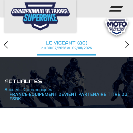
ACCUEIL
CHAMPIONNAT
ACTUS
LE VIGEANT (86)
CALENDRIER
du 30/07/2026 au 02/08/2026
RÉSULTATS
PHOTOS / WEB TV
ACTUALITÉS
PARTENAIRES
Accueil
Communiqués
FRANCE EQUIPEMENT DEVIENT PARTENAIRE TITRE DU
FSBK
PRESSE
PRESSE