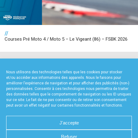
//
Courses Pré Moto 4 / Moto 5 – Le Vigeant (86) – FSBK 2026
NOS PARTENAIRES
Nous utilisons des technologies telles que les cookies pour stocker
et/ou accéder aux informations des appareils. Nous le faisons pour
améliorer l’expérience de navigation et pour afficher des publicités (non-)
personnalisées. Consentir à ces technologies nous permettra de traiter
des données telles que le comportement de navigation ou les ID uniques
sur ce site. Le fait de ne pas consentir ou de retirer son consentement
peut avoir un effet négatif sur certaines fonctionnalités et fonctions.
FOURNISSEURS TECHNIQUES
J'accepte
Refuser