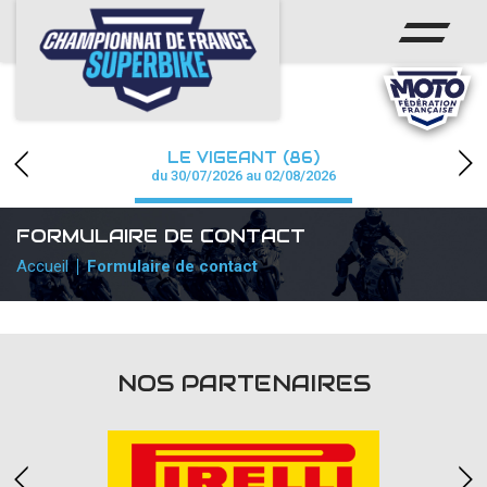
ACCUEIL
CHAMPIONNAT
ACTUS
LE VIGEANT (86)
CALENDRIER
du 30/07/2026 au 02/08/2026
RÉSULTATS
FORMULAIRE DE CONTACT
Accueil
Formulaire de contact
PHOTOS / WEB TV
PARTENAIRES
PRESSE
NOS PARTENAIRES
PRESSE