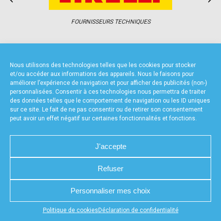
accéder à la billetterie
FOURNISSEURS TECHNIQUES
Nous utilisons des technologies telles que les cookies pour stocker
et/ou accéder aux informations des appareils. Nous le faisons pour
améliorer l’expérience de navigation et pour afficher des publicités (non-)
CHARTE DE CONFIDENTIALITÉ
NOUS CONTACTER
personnalisées. Consentir à ces technologies nous permettra de traiter
MENTIONS LÉGALES
RÉALISÉ PAR L’AGENCE WEB A3WEB
des données telles que le comportement de navigation ou les ID uniques
POLITIQUE DE COOKIES (UE)
DÉCLARATION DE CONFIDENTIALITÉ (UE)
sur ce site. Le fait de ne pas consentir ou de retirer son consentement
peut avoir un effet négatif sur certaines fonctionnalités et fonctions.
J'accepte
Refuser
Personnaliser mes choix
Appuyez sur le bouton partager en bas de votre
Politique de cookies
Déclaration de confidentialité
navigateur, puis sur "Sur l'écran d'accueil" pour obtenir le