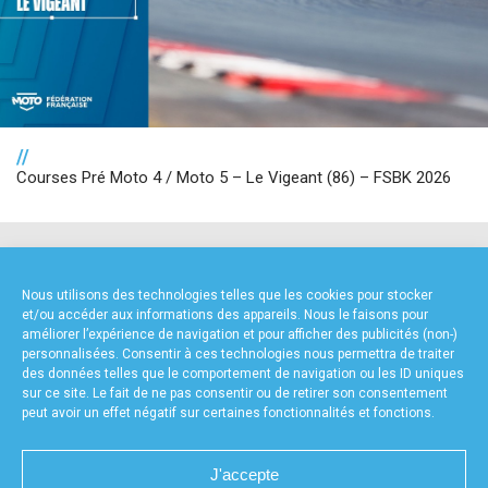
//
Courses Pré Moto 4 / Moto 5 – Le Vigeant (86) – FSBK 2026
NOS PARTENAIRES
Nous utilisons des technologies telles que les cookies pour stocker
et/ou accéder aux informations des appareils. Nous le faisons pour
améliorer l’expérience de navigation et pour afficher des publicités (non-)
personnalisées. Consentir à ces technologies nous permettra de traiter
des données telles que le comportement de navigation ou les ID uniques
sur ce site. Le fait de ne pas consentir ou de retirer son consentement
peut avoir un effet négatif sur certaines fonctionnalités et fonctions.
PARTENAIRE PREMIUM
J'accepte