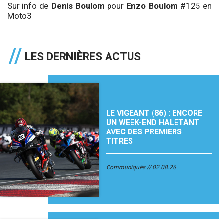
Sur info de
Denis Boulom
pour
Enzo Boulom
#125 en
Moto3
LES DERNIÈRES ACTUS
LE VIGEANT (86) : ENCORE
UN WEEK-END HALETANT
AVEC DES PREMIERS
TITRES
Communiqués
02.08.26