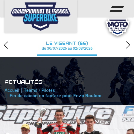
ACCUEIL
CHAMPIONNAT
ACTUS
LE VIGEANT (86)
CALENDRIER
du 30/07/2026 au 02/08/2026
RÉSULTATS
PHOTOS / WEB TV
ACTUALITÉS
PARTENAIRES
Accueil
Teams / Pilotes
Fin de saison en fanfare pour Enzo Boulom
PRESSE
PRESSE