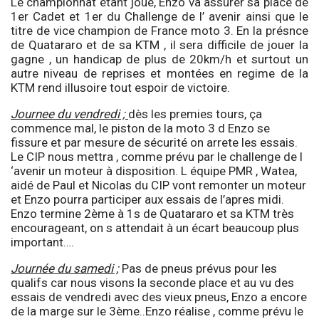
Le championnat étant joué, Enzo va assurer sa place de
1er Cadet et 1er du Challenge de l’ avenir ainsi que le
titre de vice champion de France moto 3. En la présnce
de Quatararo et de sa KTM , il sera difficile de jouer la
gagne , un handicap de plus de 20km/h et surtout un
autre niveau de reprises et montées en regime de la
KTM rend illusoire tout espoir de victoire.
Journee du vendredi ;
dès les premies tours, ça
commence mal, le piston de la moto 3 d Enzo se
fissure et par mesure de sécurité on arrete les essais.
Le CIP nous mettra , comme prévu par le challenge de l
‘avenir un moteur à disposition. L équipe PMR , Watea,
aidé de Paul et Nicolas du CIP vont remonter un moteur
et Enzo pourra participer aux essais de l’apres midi.
Enzo termine 2ème à 1s de Quatararo et sa KTM très
encourageant, on s attendait à un écart beaucoup plus
important….
Journée du samedi ;
Pas de pneus prévus pour les
qualifs car nous visons la seconde place et au vu des
essais de vendredi avec des vieux pneus, Enzo a encore
de la marge sur le 3ème..Enzo réalise , comme prévu le