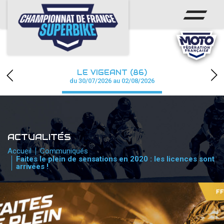
ACCUEIL
CHAMPIONNAT
ACTUS
LE VIGEANT (86)
CALENDRIER
du 30/07/2026 au 02/08/2026
RÉSULTATS
PHOTOS / WEB TV
ACTUALITÉS
PARTENAIRES
Accueil
Communiqués
Faites le plein de sensations en 2020 : les licences sont
arrivées !
PRESSE
PRESSE