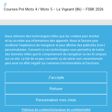
//
Courses Pré Moto 4 / Moto 5 – Le Vigeant (86) – FSBK 2026
NOS PARTENAIRES
Nous utilisons des technologies telles que les cookies pour stocker
et/ou accéder aux informations des appareils. Nous le faisons pour
améliorer l’expérience de navigation et pour afficher des publicités (non-)
personnalisées. Consentir à ces technologies nous permettra de traiter
des données telles que le comportement de navigation ou les ID uniques
sur ce site. Le fait de ne pas consentir ou de retirer son consentement
peut avoir un effet négatif sur certaines fonctionnalités et fonctions.
FOURNISSEURS TECHNIQUES
J'accepte
Refuser
CHARTE DE CONFIDENTIALITÉ
NOUS CONTACTER
Personnaliser mes choix
MENTIONS LÉGALES
RÉALISÉ PAR L’AGENCE WEB A3WEB
POLITIQUE DE COOKIES (UE)
DÉCLARATION DE CONFIDENTIALITÉ (UE)
Appuyez sur le bouton partager en bas de votre
Politique de cookies
Déclaration de confidentialité