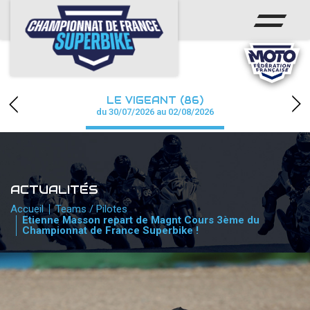
ACCUEIL
CHAMPIONNAT
ACTUS
LE VIGEANT (86)
CALENDRIER
du 30/07/2026 au 02/08/2026
RÉSULTATS
PHOTOS / WEB TV
ACTUALITÉS
PARTENAIRES
Accueil
Teams / Pilotes
Etienne Masson repart de Magnt Cours 3ème du
Championnat de France Superbike !
PRESSE
PRESSE