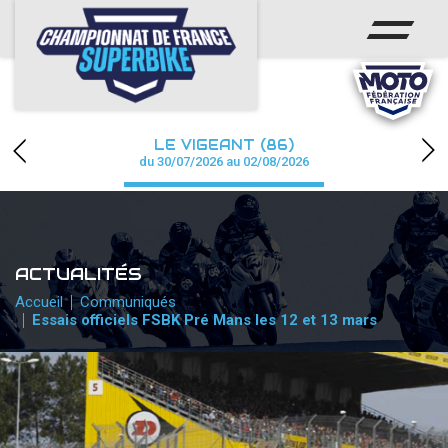
ACCUEIL
CHAMPIONNAT
ACTUS
LE VIGEANT (86)
CALENDRIER
du 30/07/2026 au 02/08/2026
RÉSULTATS
PHOTOS / WEB TV
ACTUALITÉS
PARTENAIRES
Accueil
Communiqués
Essais officiels FSBK Pré Mans les 12 et 13 mars
PRESSE
PRESSE