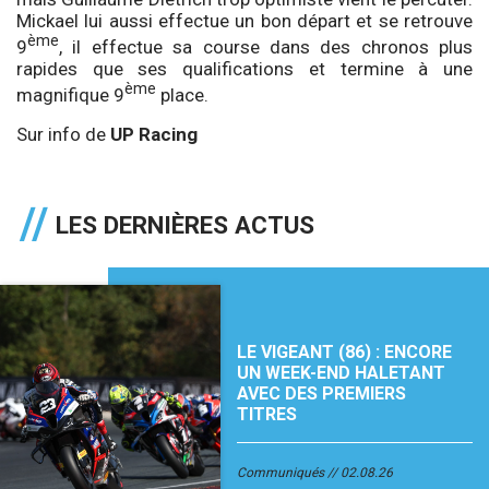
Mickael lui aussi effectue un bon départ et se retrouve
ème
9
, il effectue sa course dans des chronos plus
rapides que ses qualifications et termine à une
ème
magnifique 9
place.
Sur info de
UP Racing
LES DERNIÈRES ACTUS
LE VIGEANT (86) : ENCORE
UN WEEK-END HALETANT
AVEC DES PREMIERS
TITRES
Communiqués
02.08.26