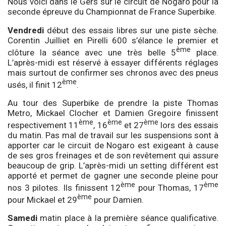
Nous voici dans le Gers sur le circuit de Nogaro pour la
seconde épreuve du Championnat de France Superbike.
Vendredi
début des essais libres sur une piste sèche.
Corentin Juilliet en Pirelli 600 s’élance le premier et
ème
clôture la séance avec une très belle 5
place.
L’après-midi est réservé à essayer différents réglages
mais surtout de confirmer ses chronos avec des pneus
ème
usés, il finit 12
.
Au tour des Superbike de prendre la piste Thomas
Metro, Mickael Clocher et Damien Gregoire finissent
ème
ème
ème
respectivement 11
, 16
et 27
lors des essais
du matin. Pas mal de travail sur les suspensions sont à
apporter car le circuit de Nogaro est exigeant à cause
de ses gros freinages et de son revêtement qui assure
beaucoup de grip. L’après-midi un setting différent est
apporté et permet de gagner une seconde pleine pour
ème
ème
nos 3 pilotes. Ils finissent 12
pour Thomas, 17
ème
pour Mickael et 29
pour Damien.
Samedi
matin place à la première séance qualificative.