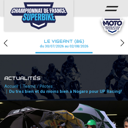
ACCUEIL
CHAMPIONNAT
ACTUS
LE VIGEANT (86)
CALENDRIER
du 30/07/2026 au 02/08/2026
RÉSULTATS
PHOTOS / WEB TV
ACTUALITÉS
PARTENAIRES
Accueil
Teams / Pilotes
Du très bien et du moins bien à Nogaro pour UP Racing!
PRESSE
PRESSE