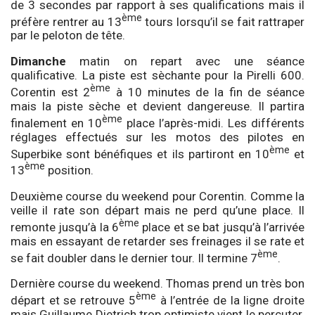
de 3 secondes par rapport à ses qualifications mais il
ème
préfère rentrer au 13
tours lorsqu’il se fait rattraper
par le peloton de tête.
Dimanche
matin on repart avec une séance
qualificative. La piste est sèchante pour la Pirelli 600.
ème
Corentin est 2
à 10 minutes de la fin de séance
mais la piste sèche et devient dangereuse. Il partira
ème
finalement en 10
place l’après-midi. Les différents
réglages effectués sur les motos des pilotes en
ème
Superbike sont bénéfiques et ils partiront en 10
et
ème
13
position.
Deuxième course du weekend pour Corentin. Comme la
veille il rate son départ mais ne perd qu’une place. Il
ème
remonte jusqu’à la 6
place et se bat jusqu’à l’arrivée
mais en essayant de retarder ses freinages il se rate et
ème
se fait doubler dans le dernier tour. Il termine 7
.
Dernière course du weekend. Thomas prend un très bon
ème
départ et se retrouve 5
à l’entrée de la ligne droite
mais Guillaume Dietrich trop optimiste vient le percuter.