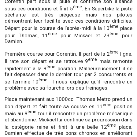
Corentin part sous la pluie et confirme son aisance
ème
sous ces conditions et finit 5
. En Superbike la piste
sèchante est très piégeuse mais nos pilotes
démontrent leur facilité avec ces conditions difficiles.
ème
Départ pour la course de l’après-midi à la 10
place
ème
ème
pour Thomas, 11
pour Mickael et 23
pour
Damien.
ème
Première course pour Corentin. Il part de la 2
ligne.
ème
Il rate son départ et se retrouve 9
mais remonte
ème
rapidement à la 8
position. Malheureusement il se
fait dépasser dans le dernier tour par 2 concurrents et
ème
se termine 10
. Il nous explique qu’il rencontre un
problème avec sa fourche lors des freinages.
Place maintenant aux 1000cc. Thomas Metro prend un
ème
bon départ et fait toute sa course en 11
position
ème
mais au 8
tour il rencontre un problème mécanique
et abandonne. Mickael lui continue sa progression dans
ème
la catégorie reine et finit à une belle 12
place.
Damien effectue de très bons chronos en améliorant