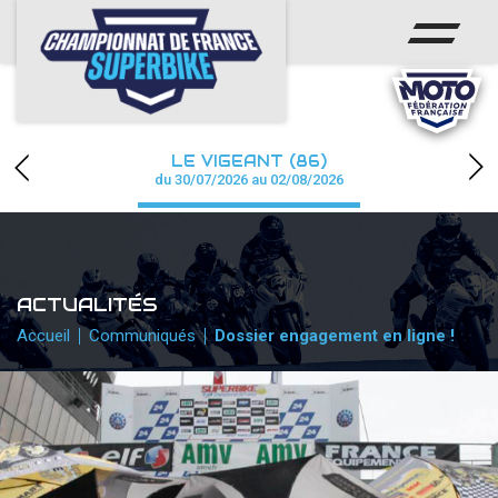
ACCUEIL
CHAMPIONNAT
ACTUS
LE VIGEANT (86)
CALENDRIER
du 30/07/2026 au 02/08/2026
RÉSULTATS
PHOTOS / WEB TV
ACTUALITÉS
PARTENAIRES
Accueil
Communiqués
Dossier engagement en ligne !
PRESSE
PRESSE