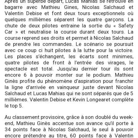
Après un superbe départ, Lucas Mahias se retrouve en
bagarre avec Mathieu Gines, Nicolas Salchaud et
Valentin Debise et font deux tours exceptionnels où
quelques millièmes séparent les quatre garçons. La
chute de deux pilotes entraine la sortie du « Safety
Car » et neutralise la course durant deux tours. La
course reprend ses droits et permet à Nicolas Salchaud
de prendre les commandes. Le scénario se poursuit
avec ce coup ci huit pilotes à la lutte pour la victoire.
Les places s’échangent, les écarts sont minimes,
quatre pilotes de front à l’entrée des virages, le
spectacle est total. Jusqu’au dernier tour ils sont
encore 6 à pouvoir monter sur le podium. Mathieu
Ginès profite du phénomène d’aspiration pour franchir
la ligne d’arrivée en vainqueur juste devant Nicolas
Salchaud et Lucas Mahias qui ne sont séparés que de 5
millièmes. Valentin Debise et Kevin Longearet complète
le top 5.
Au classement provisoire, grâce à son doublé du week-
end, Mathieu Ginès accentue son avance qu’il porte à
34 points face à Nicolas Salchaud, le seul à pouvoir
encore prétendre au titre, 60 points face à Valentin