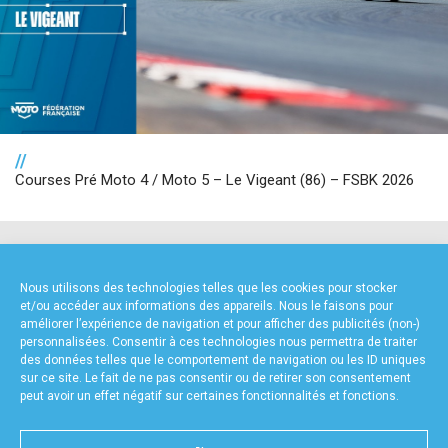
//
Courses Pré Moto 4 / Moto 5 – Le Vigeant (86) – FSBK 2026
NOS PARTENAIRES
Nous utilisons des technologies telles que les cookies pour stocker
et/ou accéder aux informations des appareils. Nous le faisons pour
améliorer l’expérience de navigation et pour afficher des publicités (non-)
personnalisées. Consentir à ces technologies nous permettra de traiter
des données telles que le comportement de navigation ou les ID uniques
sur ce site. Le fait de ne pas consentir ou de retirer son consentement
peut avoir un effet négatif sur certaines fonctionnalités et fonctions.
FOURNISSEURS TECHNIQUES