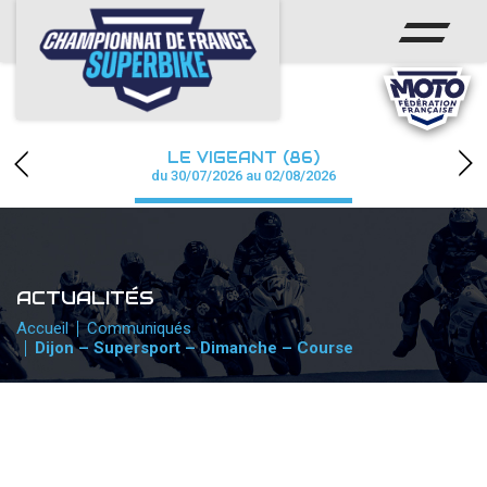
ACCUEIL
CHAMPIONNAT
ACTUS
LE VIGEANT (86)
CALENDRIER
du 30/07/2026 au 02/08/2026
RÉSULTATS
PHOTOS / WEB TV
ACTUALITÉS
PARTENAIRES
Accueil
Communiqués
Dijon – Supersport – Dimanche – Course
PRESSE
PRESSE