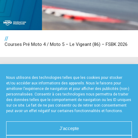
//
Courses Pré Moto 4 / Moto 5 – Le Vigeant (86) – FSBK 2026
NOS PARTENAIRES
Nous utilisons des technologies telles que les cookies pour stocker
et/ou accéder aux informations des appareils. Nous le faisons pour
améliorer l’expérience de navigation et pour afficher des publicités (non-)
personnalisées. Consentir à ces technologies nous permettra de traiter
des données telles que le comportement de navigation ou les ID uniques
sur ce site. Le fait de ne pas consentir ou de retirer son consentement
peut avoir un effet négatif sur certaines fonctionnalités et fonctions.
FOURNISSEURS TECHNIQUES
J'accepte