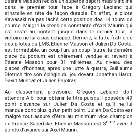
Etienne Masson réalise un superbe départ mais s’incline
dans le premier tour face à Grégory Leblanc qui
s’installe en tête de façon durable. En effet, le pilote
Kawasaki n’a pas lâché cette position des 14 tours de
course. Malgré la pression constante d’Axel Maurin qui
est resté au contact jusque dans le dernier tour, la
victoire ne lui a pas échappé. Derrière, la lutte fratricide
des pilotes du LMS, Etienne Masson et Julien Da Costa,
est formidable, un coup l’un, un coup l’autre, la dernière
place du podium est chèrement vendue et revient à
Etienne Masson pour 31 millièmes. Au niveau des
places d’honneur, après une lutte à quatre, Guillaume
Dietrich tire son épingle du jeu devant Jonathan Hardt,
David Muscat et Julien Enjolras.
Au classement provisoire, Grégory Leblanc doit
attendre Albi pour obtenir le titre puisqu’il possède 49
point d’avance sur Julien Da Costa et qu’il ne lui
manque donc plus qu’un petit point. Julien Da Costa est
malgré tout assuré d’être au minimum vice champion
ème
de France Superbike. Etienne Masson est 3
avec 9
points d’avance sur Axel Maurin.