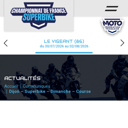
ACCUEIL
CHAMPIONNAT
ACTUS
LE VIGEANT (86)
CALENDRIER
du 30/07/2026 au 02/08/2026
RÉSULTATS
PHOTOS / WEB TV
ACTUALITÉS
PARTENAIRES
Accueil
Communiqués
Dijon – Superbike – Dimanche – Course
PRESSE
PRESSE