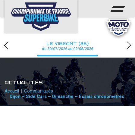
ACCUEIL
CHAMPIONNAT
ACTUS
LE VIGEANT (86)
CALENDRIER
du 30/07/2026 au 02/08/2026
RÉSULTATS
PHOTOS / WEB TV
ACTUALITÉS
PARTENAIRES
Accueil
Communiqués
Dijon – Side Cars – Dimanche – Essais chronométrés
PRESSE
PRESSE