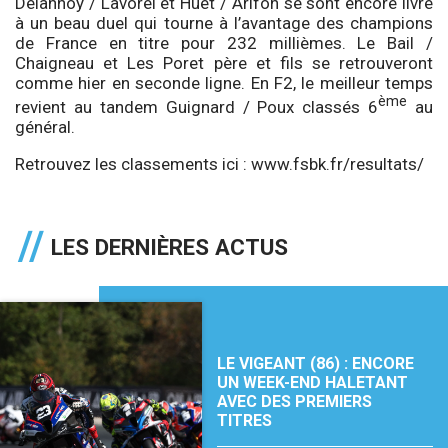
Delannoy / Lavorel et Huet / Arifon se sont encore livré
à un beau duel qui tourne à l’avantage des champions
de France en titre pour 232 millièmes. Le Bail /
Chaigneau et Les Poret père et fils se retrouveront
comme hier en seconde ligne. En F2, le meilleur temps
ème
revient au tandem Guignard / Poux classés 6
au
général.
Retrouvez les classements ici :
www.fsbk.fr/resultats/
LES DERNIÈRES ACTUS
LE VIGEANT (86) : ENCORE
UN WEEK-END HALETANT
AVEC DES PREMIERS
TITRES