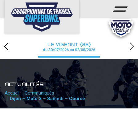
ACCUEIL
CHAMPIONNAT
ACTUS
LE VIGEANT (86)
CALENDRIER
du 30/07/2026 au 02/08/2026
RÉSULTATS
PHOTOS / WEB TV
ACTUALITÉS
PARTENAIRES
Accueil
Communiqués
Dijon – Moto 3 – Samedi – Course
PRESSE
PRESSE