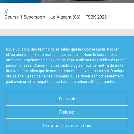
//
Course 1 Supersport – Le Vigeant (86) – FSBK 2026
NOS PARTENAIRES
Nous utilisons des technologies telles que les cookies pour stocker
et/ou accéder aux informations des appareils. Nous le faisons pour
améliorer l’expérience de navigation et pour afficher des publicités (non-)
personnalisées. Consentir à ces technologies nous permettra de traiter
des données telles que le comportement de navigation ou les ID uniques
sur ce site. Le fait de ne pas consentir ou de retirer son consentement
peut avoir un effet négatif sur certaines fonctionnalités et fonctions.
FOURNISSEURS TECHNIQUES
J'accepte
Refuser
CHARTE DE CONFIDENTIALITÉ
NOUS CONTACTER
Personnaliser mes choix
MENTIONS LÉGALES
RÉALISÉ PAR L’AGENCE WEB A3WEB